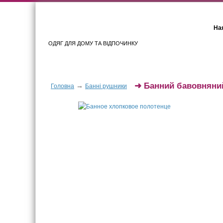
Ная
ОДЯГ ДЛЯ ДОМУ ТА ВІДПОЧИНКУ
Для жінок
Для чоловіків
➜
Банний бавовняни
→
Головна
Банні рушники