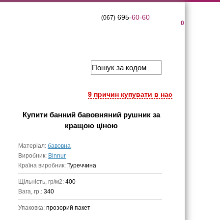
695-
60-60
(067)
0
9 причин купувати в нас
Купити
банний бавовняний рушник
за
кращою ціною
Матеріал:
бавовна
Виробник:
Binnur
Країна виробник:
Туреччина
Щільність, гр/м2:
400
Вага, гр.:
340
Упаковка:
прозорий пакет