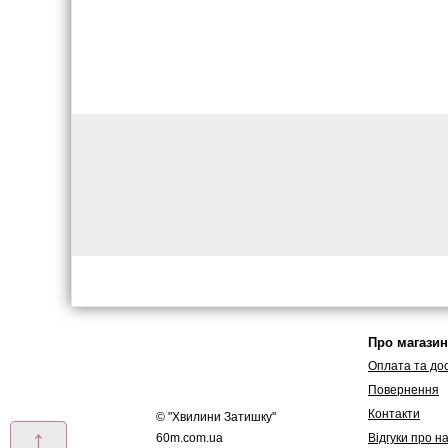
Про магазин
Оплата та до
Повернення
Контакти
© "
Хвилини Затишку
"
↑
60m.com.ua
Вiдгуки про н