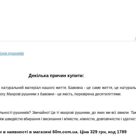
бори рушників
Декілька причин купити:
 натуральний матеріал нашого життя. Бавовна - це саме життя, це натуральн
гу. Махрові рушники з бавовни - це якість, перевірена десятиліттями.
ільності рушників? Звичайно! Це ті махрові рушники, до яких ми всі звикли. Та
ж швидкістю вбирання і висихання і м'якістю, ніжністю, довговічністю і здатні
в наявності в магазині 60m.com.ua. Ціна 329 грн, код 1789