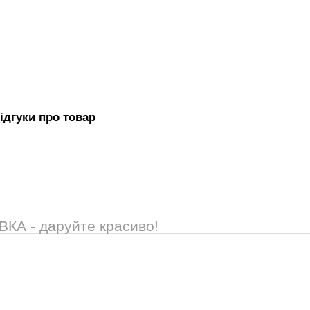
iдгуки про товар
А - даруйте красиво!