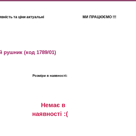
вність та ціни актуальні
МИ ПРАЦЮЄМО !!!
Для дітей
Рушники
й рушник
(код 1789/01)
Розміри в наявності:
Немає в
наявностi :(