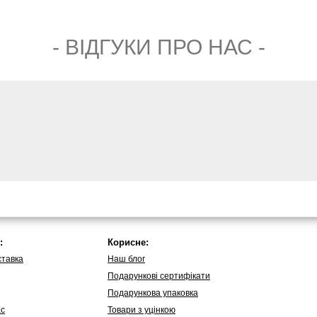
- ВIДГУКИ ПРО НАС -
:
Корисне:
ставка
Наш блог
Подарункові сертифікати
Подарункова упаковка
ас
Товари з уцінкою