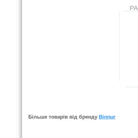
Р
Бiльше товарiв вiд бренду
Binnur