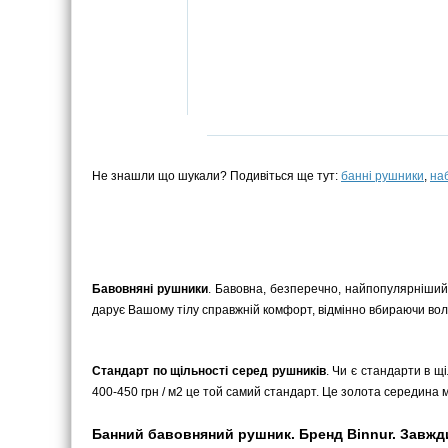
Не знашли що шукали? Подивіться ще тут:
банні рушники
,
на
Бавовняні рушники
. Бавовна, безперечно, найпопулярніший
дарує Вашому тілу справжній комфорт, відмінно вбираючи воло
Стандарт по щільності серед рушників
. Чи є стандарти в щ
400-450 грн / м2 це той самий стандарт. Це золота середина мі
Банний бавовняний рушник. Бренд Binnur. Завжди 