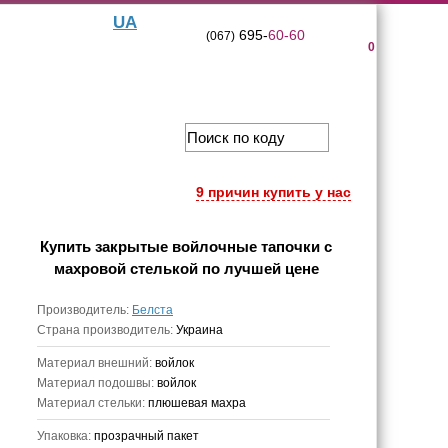
UA
695-
60-60
(067)
0
9 причин купить у нас
Купить
закрытые войлочные тапочки с
махровой стелькой
по лучшей цене
Производитель:
Белста
Страна производитель:
Украина
Материал внешний:
войлок
Материал подошвы:
войлок
Материал стельки:
плюшевая махра
Упаковка:
прозрачный пакет