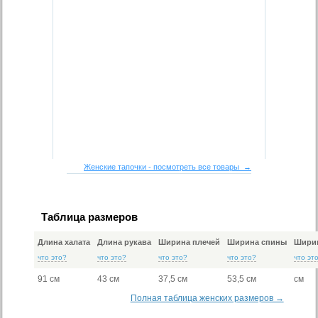
Женские тапочки - посмотреть все товары →
Таблица размеров
Длина халата
Длина рукава
Ширина плечей
Ширина спины
Ширин
что это?
что это?
что это?
что это?
что эт
91 см
43 см
37,5 см
53,5 см
см
Полная таблица женских размеров →