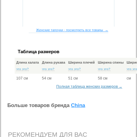
Женские тапочки - посмотреть все товары →
Таблица размеров
Длина халата
Длина рукава
Ширина плечей
Ширина спины
Ширин
что это?
что это?
что это?
что это?
что эт
107 см
54 см
51 см
58 см
см
Полная таблица женских размеров →
Больше товаров бренда
China
РЕКОМЕНДУЕМ ДЛЯ ВАС