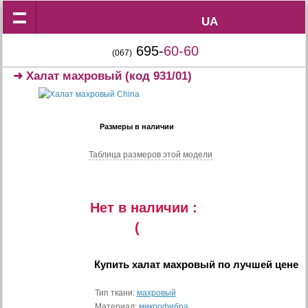
UA
UA
695-
60-60
(067)
➜
Халат махровый
(код 931/01)
Размеры в наличии
Таблица размеров этой модели
Нет в наличии :
(
Купить
халат махровый
по лучшей цене
Тип ткани:
махровый
Материал:
микрофибра