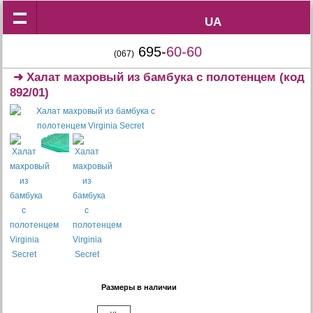
UA
UA
695-
60-60
(067)
➜
Халат махровый из бамбука с полотенцем
(код
892/01)
Размеры в наличии