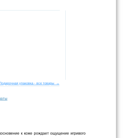
Подарочная упаковка - все товары →
латы
основение к коже рождает ощущение игривого