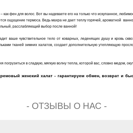
 как фен для волос. Вот вы надеваете его на только что искупанное, любимое
ляется ощущение термоса. Ведь махра не дает теплу горячей, ароматной ванн
альный, расслабляющий выбор после ванной!
дит ваше чувствительное тело от коварных, леденящих душу и кровь сквозн
льками тканей зимних халатов, создает дополнительную утепляющую прослой
я погрузиться в сладкую, мягкую волну тепла, которой вас, словно медом, ок
емовый женский халат - гарантируем обмен, возврат и быс
- ОТЗЫВЫ О НАС -