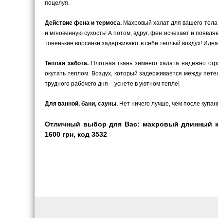
поцелуя.
Действие фена и термоса.
Махровый халат для вашего тела –
и мгновенную сухость! А потом, вдруг, фен исчезает и появ
тоненькие ворсинки задерживают в себе теплый воздух! Иде
Теплая забота.
Плотная ткань зимнего халата надежно огра
окутать теплом. Воздух, который задерживается между пете
трудного рабочего дня – уснете в уютном тепле!
Для ванной, бани, сауны.
Нет ничего лучше, чем после купани
Отличный выбор для Вас: махровый длинный кр
1600 грн, код 3532