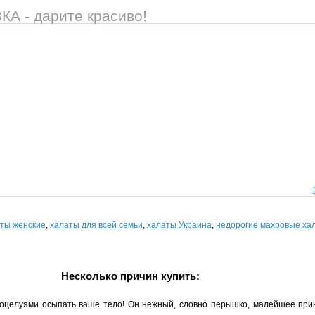
 - дарите красиво!
ты женские
,
халаты для всей семьи
,
халаты Украина
,
недорогие махровые ха
Несколько причин купить:
целуями осыпать ваше тело! Он нежный, словно перышко, малейшее прик