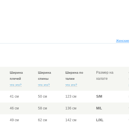
Женские
Размер на
Ширина
Ширина
Ширина по
халате
плечей
спины
талии
что это?
что это?
что это?
41 см
50 см
123 см
S/M
46 см
58 см
136 см
M/L
49 см
62 см
142 см
L/XL