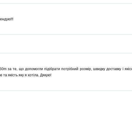
ендую!!!
60m за те, що допомогли підібрати потрібний розмір, швидку доставку і якіс
та якість яку я хотіла. Дякую!