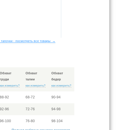
 тапочки - посмотреть все товары →
Обхват
Обхват
Обхват
груди
талии
бедер
как измерить?
как измерить?
как измерить?
88-92
68-72
90-94
92-96
72-76
94-98
96-100
76-80
98-104