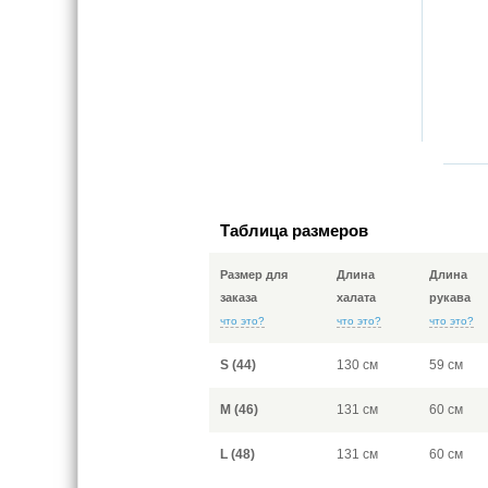
Таблица размеров
Размер для
Длина
Длина
заказа
халата
рукава
что это?
что это?
что это?
S (44)
130 см
59 см
M (46)
131 см
60 см
L (48)
131 см
60 см