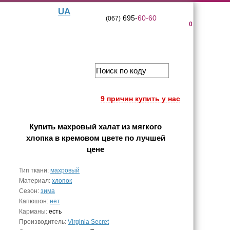
UA
695-
60-60
(067)
0
9 причин купить у нас
Купить
махровый халат из мягкого
хлопка в кремовом цвете
по лучшей
цене
Тип ткани:
махровый
Материал:
хлопок
Сезон:
зима
Капюшон:
нет
Карманы:
есть
Производитель:
Virginia Secret