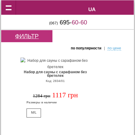
UA
UA
695-
60-60
(067)
ФИЛЬТР
по популярности
|
по цене
Набор для сауны с сарафаном без
бретелек
Код: 2834/01
1117 грн
1284 грн
Размеры в наличии
M/L