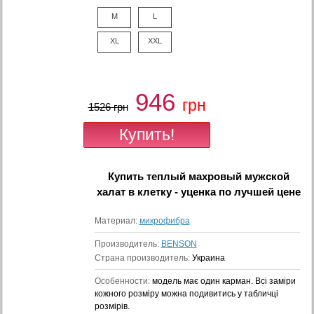
M
L
XL
XXL
946
грн
1526 грн
Купить
теплый махровый мужской
халат в клетку - уценка
по лучшей цене
Материал:
микрофибра
Производитель:
BENSON
Страна производитель:
Украина
Особенности:
модель має один карман. Всі заміри
кожного розміру можна подивитись у табличці
розмірів.