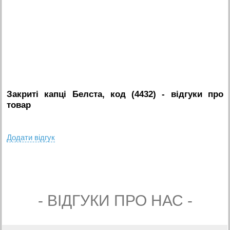
Закриті капці Белста, код (4432)
- вiдгуки про
товар
Додати вiдгук
- ВIДГУКИ ПРО НАС -