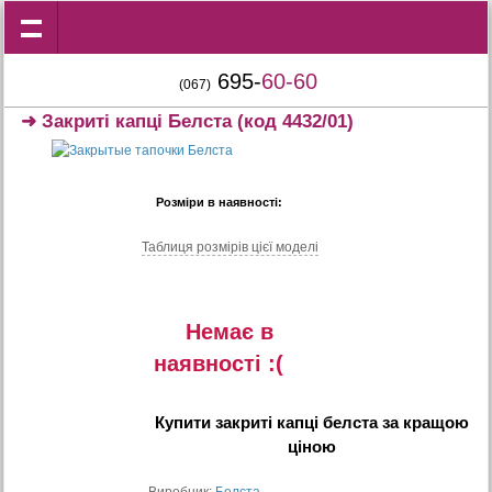
695-
60-60
(067)
➜
Закриті капці Белста
(код 4432/01)
Розміри в наявності:
Таблиця розмiрiв цiєї моделi
Немає в
наявностi :(
Купити
закриті капці белста
за кращою
ціною