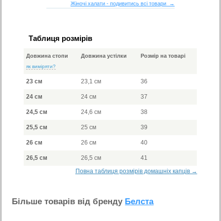
Жіночі халати - подивитись всі товари →
Таблиця розмірів
Довжина стопи
Довжина устілки
Розмір на товарі
як виміряти?
23 см
23,1 см
36
24 см
24 см
37
24,5 см
24,6 см
38
25,5 см
25 см
39
26 см
26 см
40
26,5 см
26,5 см
41
Повна таблиця розмірів домашніх капців →
Бiльше товарiв вiд бренду
Белста