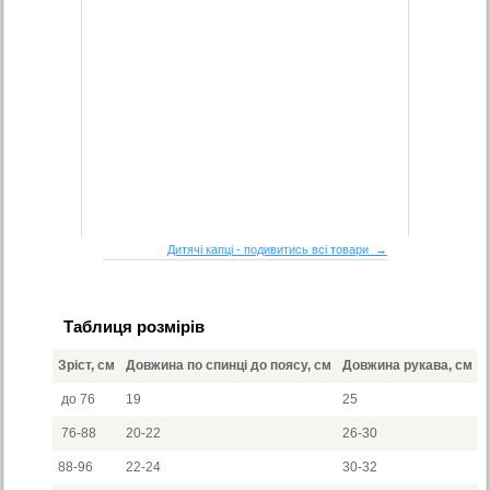
Дитячі капці - подивитись всі товари →
Таблиця розмірів
Зріст, см
Довжина по спинці до поясу, см
Довжина рукава, см
до 76
19
25
76-88
20-22
26-30
88-96
22-24
30-32