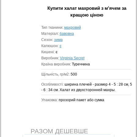
Купити
халат махровий з м'ячем
за
кращою ціною
Тип тканини:
махровий
Матеріал:
бавовна
Сезон:
зима
Капюшон:
є
Кишені:
є
Виробник:
Virginia Secret
Країна виробник:
Туреччина
Щільність, гр/м2:
500
Особливості:
ширина плечей - размер 4 - 5 : 28 см, 5
- 6 : 34 см. Халат из двухсторонней махры.
Упаковка:
прозорий пакет або сумка
РАЗОМ ДЕШЕВШЕ