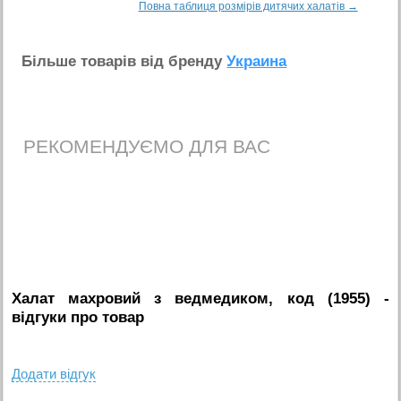
Повна таблиця розмірів дитячих халатів →
Бiльше товарiв вiд бренду
Украина
РЕКОМЕНДУЄМО ДЛЯ ВАС
Халат махровий з ведмедиком, код (1955)
-
вiдгуки про товар
Додати вiдгук