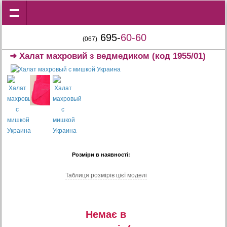
695-
60-60
(067)
➜
Халат махровий з ведмедиком
(код 1955/01)
Розміри в наявності:
Таблиця розмiрiв цiєї моделi
Немає в