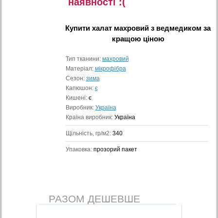
наявностi :(
Купити
халат махровий з ведмедиком
за
кращою ціною
Тип тканини:
махровий
Матеріал:
мікрофібра
Сезон:
зима
Капюшон:
є
Кишені:
є
Виробник:
Україна
Країна виробник:
Україна
Щільність, гр/м2:
340
Упаковка:
прозорий пакет
РАЗОМ ДЕШЕВШЕ