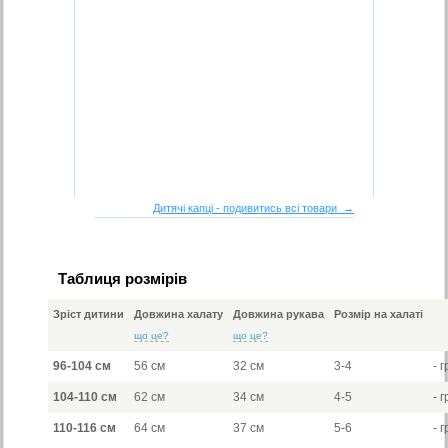
Дитячі капці - подивитись всі товари →
Таблиця розмірів
Зріст дитини
Довжина халату
Довжина рукава
Розмір на халаті
що це?
що це?
96-104 см
56 см
32 см
3-4
- г
104-110 см
62 см
34 см
4-5
- г
110-116 см
64 см
37 см
5-6
- г