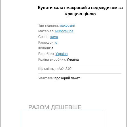
Купити
халат махровий з ведмедиком
за
кращою ціною
Тип тканини:
махровий
Матеріал:
мікрофібра
Сезон:
зима
Капюшон:
є
Кишені:
є
Виробник:
Україна
Країна виробник:
Україна
Щільність, гр/м2:
340
Упаковка:
прозорий пакет
РАЗОМ ДЕШЕВШЕ