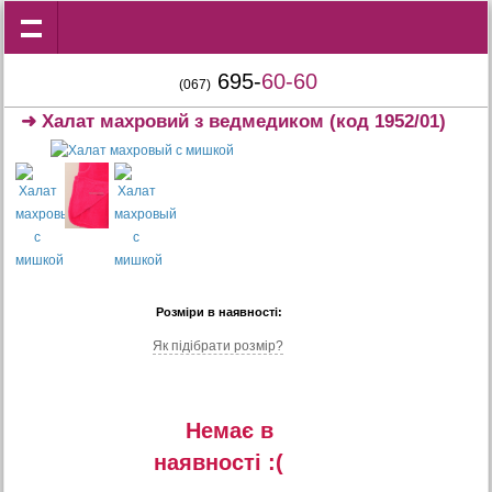
695-
60-60
(067)
➜
Халат махровий з ведмедиком
(код 1952/01)
Розміри в наявності:
Як підібрати розмір?
Немає в
наявностi :(