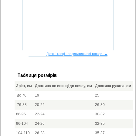
Дитячі капці - подивитись всі товари →
Таблиця розмірів
Зріст, см
Довжина по спинці до поясу, см
Довжина рукава, см
до 76
19
25
76-88
20-22
26-30
88-96
22-24
30-32
96-104
24-26
32-35
104-110
26-28
35-37