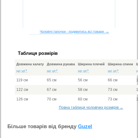
Чоловічі тапочки - подивитись всі товари →
Таблиця розмірів
Довжина халату
Довжина рукава
Ширина плечей
Ширина спини
що це?
що це?
що це?
що це?
119 см
65 см
56 см
66 см
122 см
67 см
58 см
73 см
126 см
70 см
60 см
73 см
Повна таблиця чоловічих розмірів →
Бiльше товарiв вiд бренду
Guzel