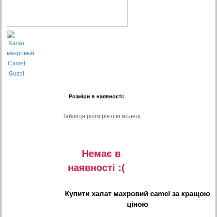
Розміри в наявності:
Таблиця розмiрiв цiєї моделi
Немає в
наявностi :(
Купити
халат махровий camel
за кращою
ціною