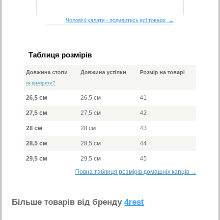
Чоловічі халати - подивитись всі товари →
Таблиця розмірів
Довжина стопи
Довжина устілки
Розмір на товарі
як виміряти?
26,5 см
26,5 см
41
27,5 см
27,5 см
42
28 см
28 см
43
28,5 см
28,5 см
44
29,5 см
29,5 см
45
Повна таблиця розмірів домашніх капців →
Бiльше товарiв вiд бренду
4rest