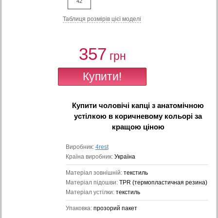
42
Таблиця розмiрiв цiєї моделi
357
грн
Купити
чоловічі капці з анатомічною
устілкою в коричневому кольорі
за
кращою ціною
Виробник:
4rest
Країна виробник:
Україна
Матеріал зовнішній:
текстиль
Матеріал підошви:
TPR (термопластичная резина)
Матеріал устілки:
текстиль
Упаковка:
прозорий пакет