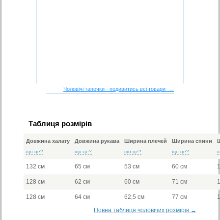
Чоловічі тапочки - подивитись всі товари →
Таблиця розмірів
Довжина халату
Довжина рукава
Ширина плечей
Ширина спини
що це?
що це?
що це?
що це?
132 см
65 см
53 см
60 см
128 см
62 см
60 см
71 см
128 см
64 см
62,5 см
77 см
Повна таблиця чоловічих розмірів →