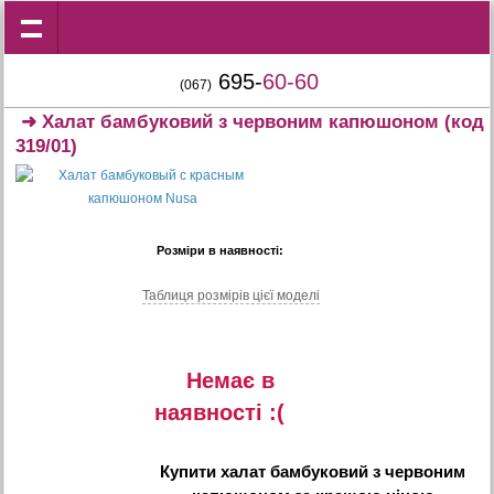
695-
60-60
(067)
➜
Халат бамбуковий з червоним капюшоном
(код
319/01)
Розміри в наявності:
Таблиця розмiрiв цiєї моделi
Немає в
наявностi :(
Купити
халат бамбуковий з червоним