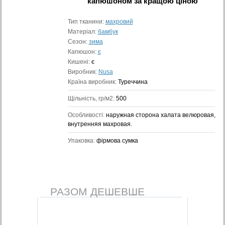
капюшоном
за кращою ціною
Тип тканини:
махровий
Матеріал:
бамбук
Сезон:
зима
Капюшон:
є
Кишені:
є
Виробник:
Nusa
Країна виробник:
Туреччина
Щільність, гр/м2:
500
Особливості:
наружная сторона халата велюровая,
внутренняя махровая.
Упаковка:
фірмова сумка
РАЗОМ ДЕШЕВШЕ