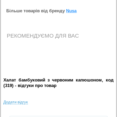
Бiльше товарiв вiд бренду
Nusa
РЕКОМЕНДУЄМО ДЛЯ ВАС
Халат бамбуковий з червоним капюшоном, код
(319)
- вiдгуки про товар
Додати вiдгук