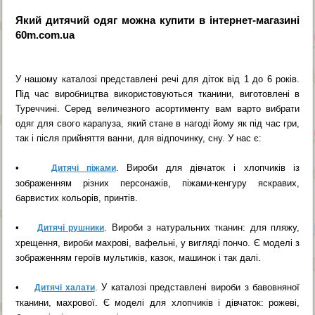
Який дитячий одяг можна купити в інтернет-магазині
60m.com.ua
У нашому каталозі представлені речі для діток від 1 до 6 років.
Під час виробництва використовуються тканини, виготовлені в
Туреччині. Серед величезного асортименту вам варто вибрати
одяг для свого карапуза, який стане в нагоді йому як під час гри,
так і після прийняття ванни, для відпочинку, сну. У нас є:
•
. Вироби для дівчаток і хлопчиків із
Дитячі піжами
зображенням різних персонажів, піжами-кенгуру яскравих,
барвистих кольорів, принтів.
•
. Вироби з натуральних тканин: для пляжу,
Дитячі рушники
хрещення, вироби махрові, вафельні, у вигляді пончо. Є моделі з
зображенням героїв мультиків, казок, машинок і так далі.
•
. У каталозі представлені вироби з бавовняної
Дитячі халати
тканини, махрової. Є моделі для хлопчиків і дівчаток: рожеві,