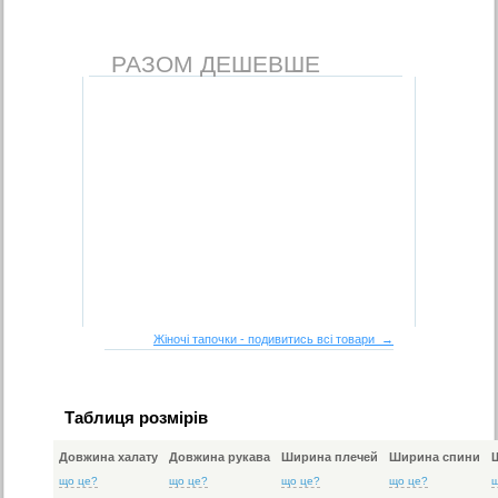
РАЗОМ ДЕШЕВШЕ
Жіночі тапочки - подивитись всі товари →
Таблиця розмірів
Довжина халату
Довжина рукава
Ширина плечей
Ширина спини
що це?
що це?
що це?
що це?