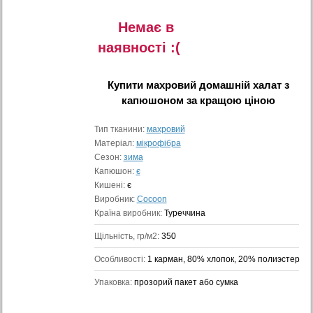
Немає в
наявностi :(
Купити
махровий домашній халат з
капюшоном
за кращою ціною
Тип тканини:
махровий
Матеріал:
мікрофібра
Сезон:
зима
Капюшон:
є
Кишені:
є
Виробник:
Cocoon
Країна виробник:
Туреччина
Щільність, гр/м2:
350
Особливості:
1 карман, 80% хлопок, 20% полиэстер
Упаковка:
прозорий пакет або сумка