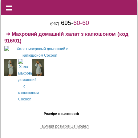
695-
60-60
(067)
➜
Махровий домашній халат з капюшоном
(код
916/01)
Розміри в наявності:
Таблиця розмiрiв цiєї моделi