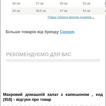
93 см
57 см
45 см
53 см
94 см
58,5 см
47 см
54 см
Повна таблиця жіночих розмірів →
Бiльше товарiв вiд бренду
Cocoon
РЕКОМЕНДУЄМО ДЛЯ ВАС
Махровий домашній халат з капюшоном , код
(916)
- вiдгуки про товар