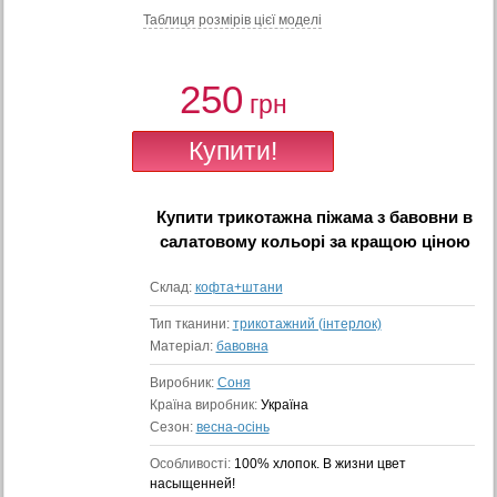
Таблиця розмiрiв цiєї моделi
250
грн
Купити
трикотажна піжама з бавовни в
салатовому кольорі
за кращою ціною
Склад:
кофта+штани
Тип тканини:
трикотажний (інтерлок)
Матеріал:
бавовна
Виробник:
Соня
Країна виробник:
Україна
Сезон:
весна-осінь
Особливості:
100% хлопок. В жизни цвет
насыщенней!