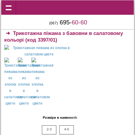
695-
60-60
(067)
➜
Трикотажна піжама з бавовни в салатовому
кольорі
(код 3397/01)
Розміри в наявності:
2-3
4-5