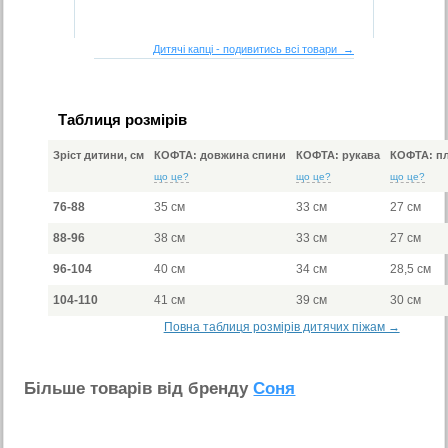
Дитячі капці - подивитись всі товари →
Таблиця розмірів
Зріст дитини, см
КОФТА: довжина спини
КОФТА: рукава
КОФТА: пл
що це?
що це?
що це?
76-88
35 см
33 см
27 см
88-96
38 см
33 см
27 см
96-104
40 см
34 см
28,5 см
104-110
41 см
39 см
30 см
Повна таблиця розмірів дитячих піжам →
Бiльше товарiв вiд бренду
Соня