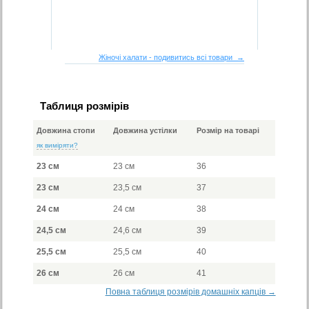
Жіночі халати - подивитись всі товари →
Таблиця розмірів
Довжина стопи
Довжина устілки
Розмір на товарі
як виміряти?
23 см
23 см
36
23 см
23,5 см
37
24 см
24 см
38
24,5 см
24,6 см
39
25,5 см
25,5 см
40
26 см
26 см
41
Повна таблиця розмірів домашніх капців →