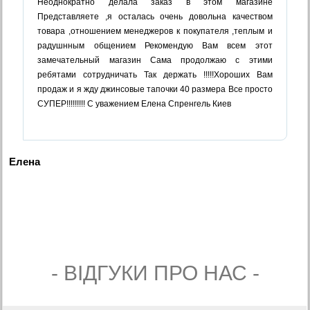
Неоднократно делала заказ в этом магазине
Представляете ,я осталась очень довольна качеством
товара ,отношением менеджеров к покупателя ,теплым и
радушнным общением Рекомендую Вам всем этот
замечательный магазин Сама продолжаю с этими
ребятами сотрудничать Так держать !!!!!Хороших Вам
продаж и я жду джинсовые тапочки 40 размера Все просто
СУПЕР!!!!!!!!! С уважением Елена Спренгель Киев
Елена
- ВIДГУКИ ПРО НАС -