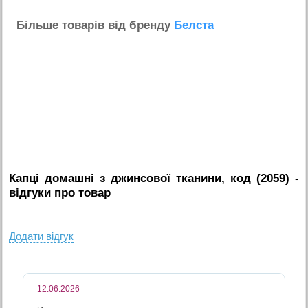
Бiльше товарiв вiд бренду
Белста
Капці домашні з джинсової тканини, код (2059)
-
вiдгуки про товар
Додати вiдгук
12.06.2026