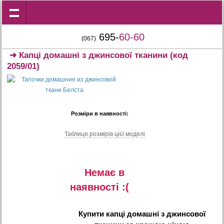
695-
60-60
(067)
➜
Капці домашні з джинсової тканини
(код
2059/01)
Розміри в наявності:
Таблиця розмiрiв цiєї моделi
Немає в
наявностi :(
Купити
капці домашні з джинсової