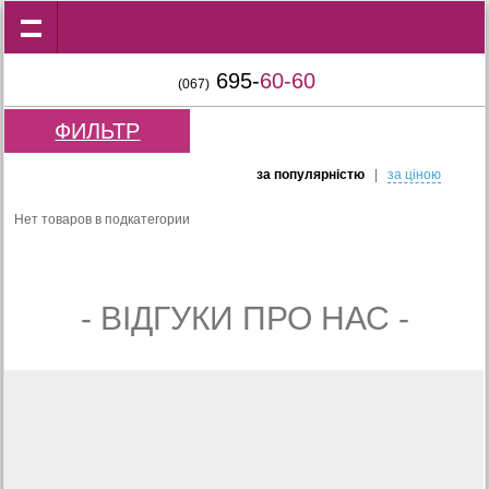
695-
60-60
(067)
ФИЛЬТР
за популярнiстю
|
за цiною
Нет товаров в подкатегории
- ВIДГУКИ ПРО НАС -