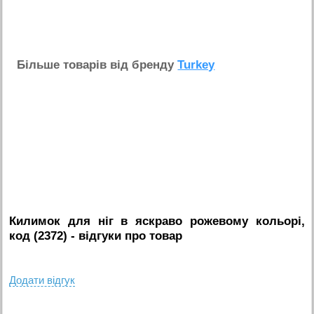
Бiльше товарiв вiд бренду
Turkey
Килимок для ніг в яскраво рожевому кольорі,
код (2372)
- вiдгуки про товар
Додати вiдгук