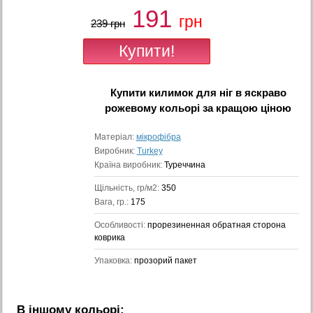
191
грн
239 грн
Купити
килимок для ніг в яскраво
рожевому кольорі
за кращою ціною
Матеріал:
мікрофібра
Виробник:
Turkey
Країна виробник:
Туреччина
Щільність, гр/м2:
350
Вага, гр.:
175
Особливості:
прорезиненная обратная сторона
коврика
Упаковка:
прозорий пакет
В іншому кольорі: