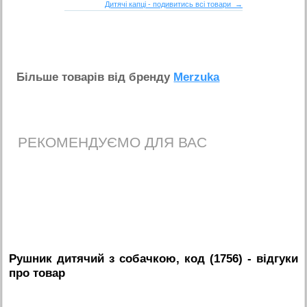
Дитячі капці - подивитись всі товари →
Бiльше товарiв вiд бренду
Merzuka
РЕКОМЕНДУЄМО ДЛЯ ВАС
Рушник дитячий з собачкою, код (1756)
- вiдгуки
про товар