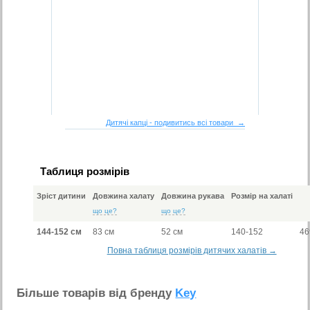
Дитячі капці - подивитись всі товари →
Таблиця розмірів
Зріст дитини
Довжина халату
Довжина рукава
Розмір на халаті
що це?
що це?
144-152 см
83 см
52 см
140-152
46
Повна таблиця розмірів дитячих халатів →
Бiльше товарiв вiд бренду
Key