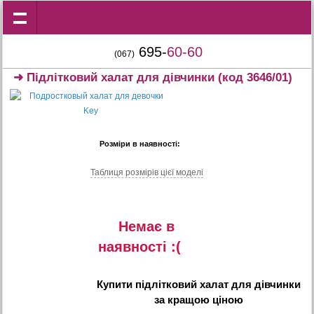
695-
60-60
(067)
➜
Підлітковий халат для дівчинки
(код 3646/01)
Розміри в наявності:
Таблиця розмiрiв цiєї моделi
Немає в
наявностi :(
Купити
підлітковий халат для дівчинки
за кращою ціною