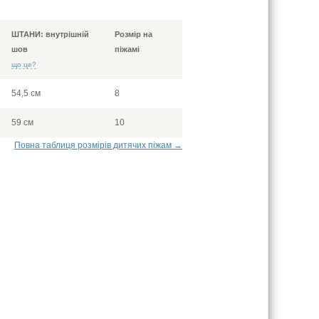
ШТАНИ: внутрішній
Розмір на
шов
піжамі
що це?
54,5 см
8
59 см
10
Повна таблиця розмірів дитячих піжам →