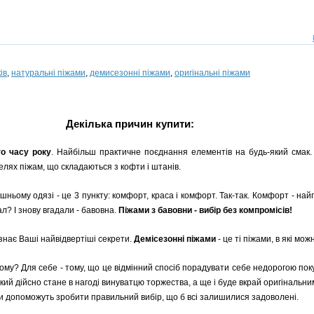
ів
,
натуральні піжами
,
демисезонні піжами
,
оригінальні піжами
Декілька причин купити:
о часу року
. Найбільш практичне поєднання елементів на будь-який смак. 
лях піжам, що складаються з кофти і штанів.
ьому одязі - це 3 пункту: комфорт, краса і комфорт. Так-так. Комфорт - най
л? І знову вгадали - бавовна.
Піжами з бавовни - вибір без компромісів!
 знає Ваші найвідвертіші секрети.
Демісезонні піжами
- це ті піжами, в які мо
Чому? Для себе - тому, що це відмінний спосіб порадувати себе недорогою по
кий дійсно стане в нагоді винуватцю торжества, а ще і буде вкрай оригінальни
 допоможуть зробити правильний вибір, що б всі залишилися задоволені.