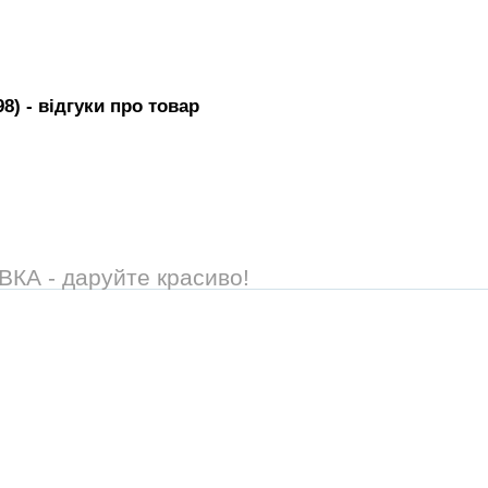
98)
- вiдгуки про товар
А - даруйте красиво!