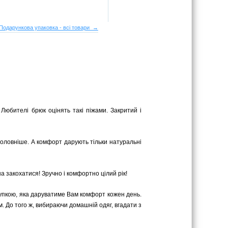
Подарункова упаковка - всі товари →
Любителі брюк оцінять такі піжами. Закритий і
головніше. А комфорт дарують тільки натуральні
жна закохатися! Зручно і комфортно цілий рік!
купкою, яка даруватиме Вам комфорт кожен день.
м. До того ж, вибираючи домашній одяг, вгадати з