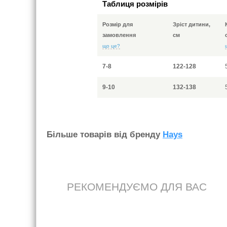
Таблиця розмірів
Розмір для
Зріст дитини,
замовлення
см
що це?
7-8
122-128
9-10
132-138
Бiльше товарiв вiд бренду
Hays
РЕКОМЕНДУЄМО ДЛЯ ВАС