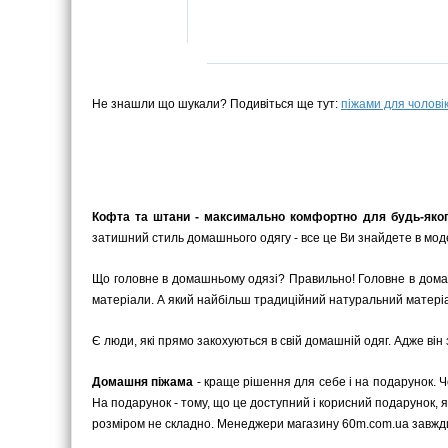
Не знашли що шукали? Подивіться ще тут:
піжами для чоловік
Кофта та штани - максимально комфортно для будь-яког
затишний стиль домашнього одягу - все це Ви знайдете в моде
Що головне в домашньому одязі? Правильно! Головне в домашн
матеріали. А який найбільш традиційний натуральний матеріа
Є люди, які прямо закохуються в свій домашній одяг. Адже він
Домашня піжама
- краще рішення для себе і на подарунок. 
На подарунок - тому, що це доступний і корисний подарунок, я
розміром не складно. Менеджери магазину 60m.com.ua завжди