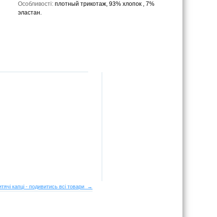
Особливості:
плотный трикотаж, 93% хлопок , 7%
эластан.
итячі капці - подивитись всі товари →