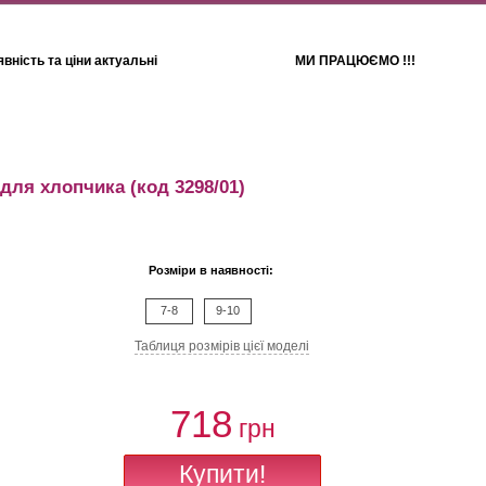
вність та ціни актуальні
МИ ПРАЦЮЄМО !!!
Для дітей
Рушники
 для хлопчика
(код 3298/01)
Розміри в наявності:
7-8
9-10
Таблиця розмiрiв цiєї моделi
718
грн