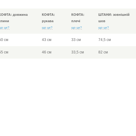
КОФТА: довжина
КОФТА:
КОФТА:
ШТАНИ: зовнішній
спини
рукава
плечі
шов
що це?
що це?
що це?
що це?
50 см
43 см
33 см
74,5 см
55 см
46 см
33,5 см
82 см