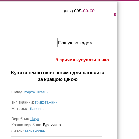
695-
60-60
(067)
0
9 причин купувати в нас
Купити
темно синя піжама для хлопчика
за кращою ціною
Склад:
кофта+штани
Тип тканини:
трикотажний
Матеріал:
бавовна
Виробник:
Hays
Країна виробник:
Туреччина
Сезон:
весна-осінь