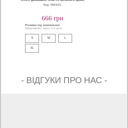
Код: 5983/01
666 грн
Розміри під замовлення
(відправимо через 3-4 дня)
S
M
L
XL
- ВIДГУКИ ПРО НАС -