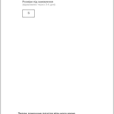
Розміри під замовлення
(відправимо через 3-4 дня)
S
Тепле домашне плаття вільного крою