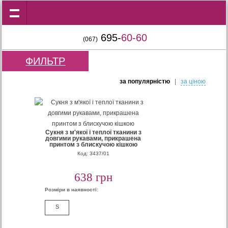
695-
60-60
(067)
ФИЛЬТР
за популярнiстю
|
за цiною
Сукня з м'якої і теплої тканини з
довгими рукавами, прикрашена
принтом з блискучою кішкою
Код: 3437/01
638 грн
Розміри в наявності:
S