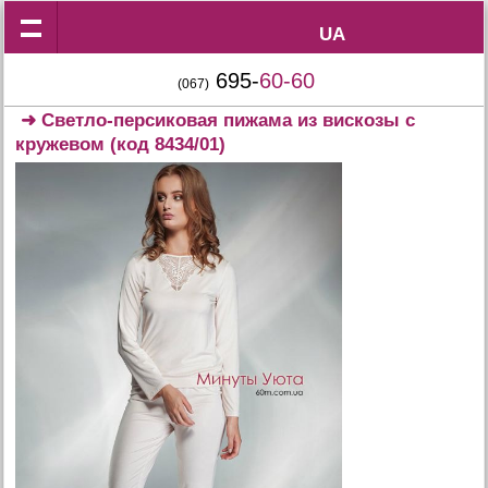
UA
UA
695-
60-60
(067)
➜
Светло-персиковая пижама из вискозы с
кружевом
(код 8434/01)