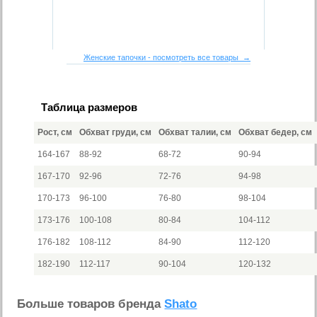
Женские тапочки - посмотреть все товары →
Таблица размеров
Рост, см
Обхват груди, см
Обхват талии, см
Обхват бедер, см
164-167
88-92
68-72
90-94
167-170
92-96
72-76
94-98
170-173
96-100
76-80
98-104
173-176
100-108
80-84
104-112
176-182
108-112
84-90
112-120
182-190
112-117
90-104
120-132
Больше товаров бренда
Shato