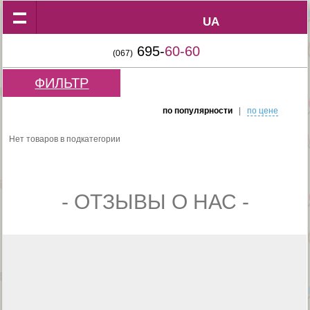
UA
UA
695-
60-60
(067)
ФИЛЬТР
по популярности
|
по цене
Нет товаров в подкатегории
- ОТЗЫВЫ О НАС -