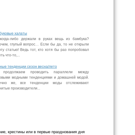
буковые халаты
когда-либо держали в руках вещь из бамбука?
очем, глупый вопрос… Если бы да, то не открыли
ту статью! Ведь тот, кто хотя бы раз попробовал
ть что-то,...
ные тенденции сезон весна/лето
продолжаем проводить параллели между
овыми модными тенденциями и домашней модой.
ечно же, все тенденции моды отслеживают
итые производители...
ние, крестины или в первые празднования дня