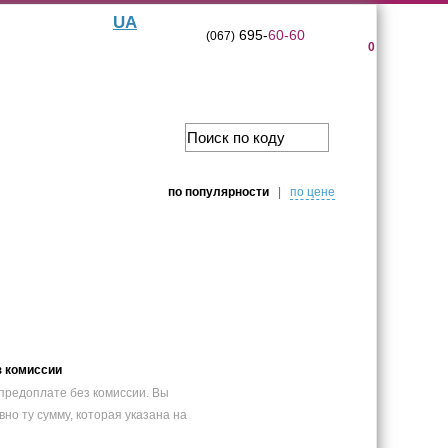
UA
695-
60-60
(067)
0
по популярности
|
по цене
з комиссии
предоплате без комиссии. Вы
вно ту сумму, которая указана на