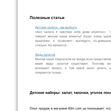
Полезные статьи
Детские халаты - как выбрать
«Без халата я чувствую себя дома неуютно» - 
говорят многие наши клиенты! Халат очень удоб
практичен и позволяет выглядеть по-домашне
стильно. Но являются...
Виды халатов
Многие наши покупатели не всегда ясно представля
какие виды халатов существуют. Поэтому ког
возникает вопрос, о том какой халат купить, 
опираются только...
Детские наборы: халат, тапочки, уголок по
Опыт продаж в магазине 60m.com.ua показывает, чт