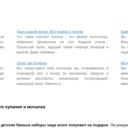
Ткань нашей жизни. Вся правда о хлопке
Бам
так
Что такое хлопок? Хлопок – это мягкое полотенце,
Вы 
ен,
небрежно брошенное на пол бодрым утром…
Впр
му
Пушистый халат, ждущий своей очереди вечером в
бы э
ванной. Даже любимые...
наде
Халат как подарок
Мод
ют,
Вот представьте себе ситуацию: вы, отправившись в
Мы 
да
очередной раз в поход по магазинам, увидели в
мир
они
витрине абсолютно уникальный, потрясающий,
Кон
шикарный халат. Именно о...
имен
сле купания и мочалка
о
детские банные наборы чаще всего покупают на подарок
. На рожде