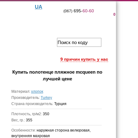
UA
695-
60-60
(067)
0
9 причин купить у нас
Купить
полотенце пляжное mcqueen
по
лучшей цене
Материал:
хлопок
Производитель:
Turkey
Страна производитель:
Турция
Плотность, гр/м2:
350
Вес, гр.:
355
Особенности:
наружная сторона велюровая,
внутренняя махровая