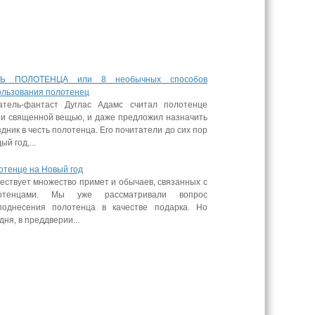
Ь ПОЛОТЕНЦА или 8 необычных способов
ользования полотенец
атель-фантаст Дуглас Адамс считал полотенце
ти священной вещью, и даже предложил назначить
дник в честь полотенца. Его почитатели до сих пор
ый год,...
отенце на Новый год
ествует множество примет и обычаев, связанных с
отенцами. Мы уже рассматривали вопрос
поднесения полотенца в качестве подарка. Но
дня, в преддверии...