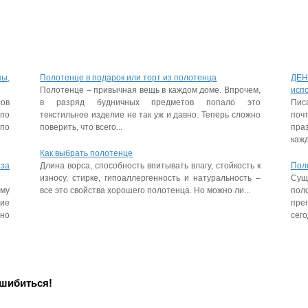
пы,
Полотенце в подарок или торт из полотенца
ДЕН
Полотенце – привычная вещь в каждом доме. Впрочем,
исп
пов
в разряд будничных предметов попало это
Пис
 по
текстильное изделие не так уж и давно. Теперь сложно
поч
 по
поверить, что всего...
праз
кажд
Как выбрать полотенце
 за
Длина ворса, способность впитывать влагу, стойкость к
Пол
износу, стирке, гипоаллергенность и натуральность –
Сущ
му
все это свойства хорошего полотенца. Но можно ли...
пол
гие
пре
ьно
сего
ошибиться!