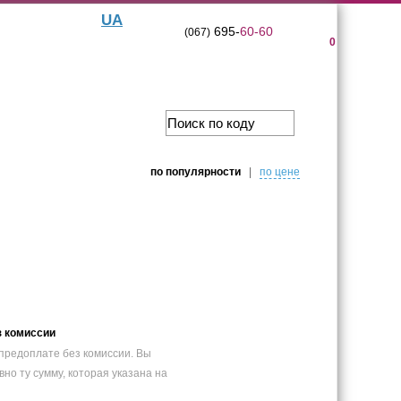
UA
695-
60-60
(067)
0
по популярности
|
по цене
з комиссии
предоплате без комиссии. Вы
вно ту сумму, которая указана на