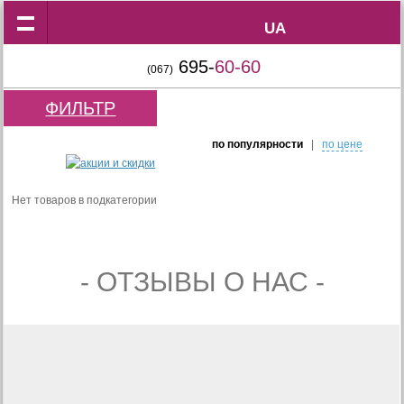
UA
UA
695-
60-60
(067)
ФИЛЬТР
по популярности
|
по цене
Нет товаров в подкатегории
- ОТЗЫВЫ О НАС -