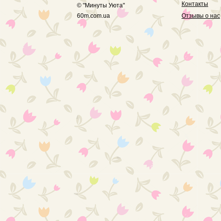
Контакты
© "
Минуты Уюта
"
60m.com.ua
Отзывы о нас