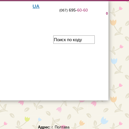
UA
695-
60-60
(067)
0
Адрес:
г. Полтава