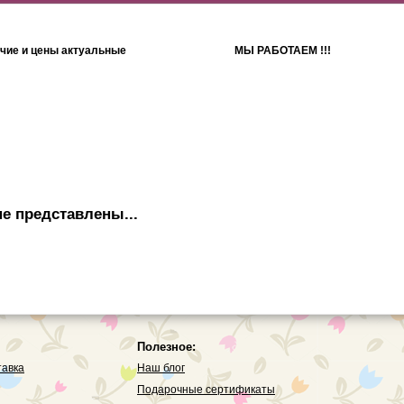
чие и цены актуальные
МЫ РАБОТАЕМ !!!
Детям
Полотенца
е представлены...
Полезное:
тавка
Наш блог
Подарочные сертификаты