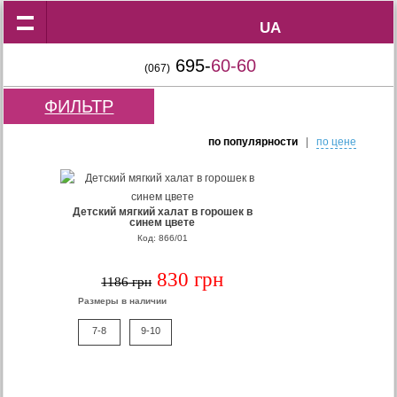
UA
UA
695-
60-60
(067)
ФИЛЬТР
по популярности
|
по цене
Детский мягкий халат в горошек в
синем цвете
Код: 866/01
830 грн
1186 грн
Размеры в наличии
7-8
9-10