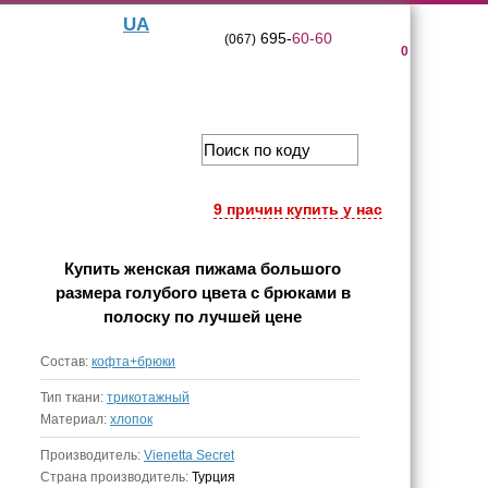
UA
695-
60-60
(067)
0
9 причин купить у нас
Купить
женская пижама большого
размера голубого цвета с брюками в
полоску
по лучшей цене
Состав:
кофта+брюки
Тип ткани:
трикотажный
Материал:
хлопок
Производитель:
Vienetta Secret
Страна производитель:
Турция