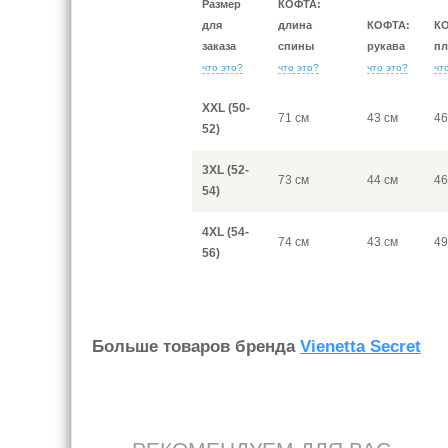
Размер
КОФТА:
для
длина
КОФТА:
К
заказа
спины
рукава
пл
что это?
что это?
что это?
чт
XXL (50-
71 см
43 см
46
52)
3XL (52-
73 см
44 см
46
54)
4XL (54-
74 см
43 см
49
56)
Больше товаров бренда
Vienetta Secret