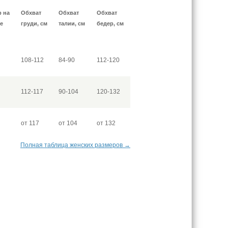
р на
Обхват
Обхват
Обхват
е
груди, см
талии, см
бедер, см
108-112
84-90
112-120
112-117
90-104
120-132
от 117
от 104
от 132
Полная таблица женских размеров →