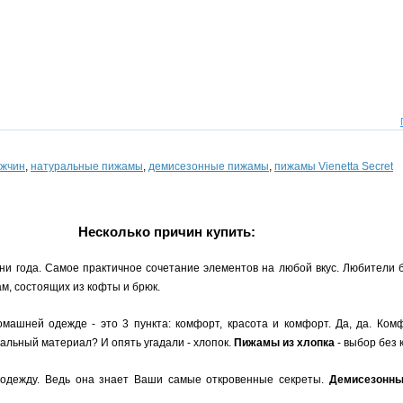
ужчин
,
натуральные пижамы
,
демисезонные пижамы
,
пижамы Vienetta Secret
Несколько причин купить:
ни года. Самое практичное сочетание элементов на любой вкус. Любители 
м, состоящих из кофты и брюк.
машней одежде - это 3 пункта: комфорт, красота и комфорт. Да, да. Комф
льный материал? И опять угадали - хлопок.
Пижамы из хлопка
- выбор без 
одежду. Ведь она знает Ваши самые откровенные секреты.
Демисезонн