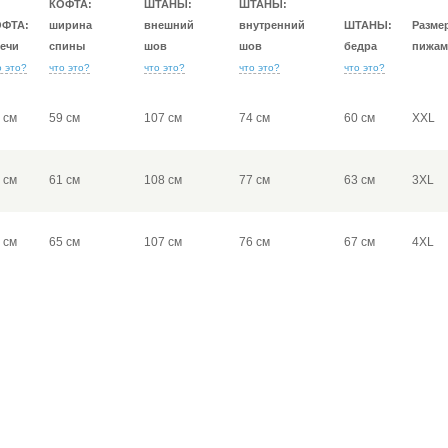
КОФТА:
ШТАНЫ:
ШТАНЫ:
ОФТА:
ширина
внешний
внутренний
ШТАНЫ:
Разме
ечи
спины
шов
шов
бедра
пижам
о это?
что это?
что это?
что это?
что это?
 см
59 см
107 см
74 см
60 см
XXL
 см
61 см
108 см
77 см
63 см
3XL
 см
65 см
107 см
76 см
67 см
4XL