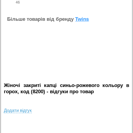
46
Бiльше товарiв вiд бренду
Twins
Жіночі закриті капці синьо-рожевого кольору в
горох, код (8200)
- вiдгуки про товар
Додати вiдгук