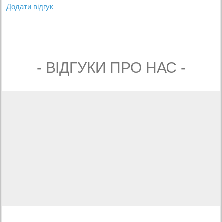
Додати вiдгук
- ВIДГУКИ ПРО НАС -