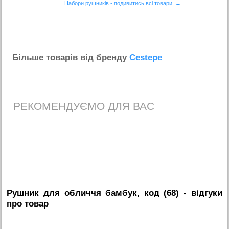
Набори рушників - подивитись всі товари →
Бiльше товарiв вiд бренду
Cestepe
РЕКОМЕНДУЄМО ДЛЯ ВАС
Рушник для обличчя бамбук, код (68)
- вiдгуки
про товар