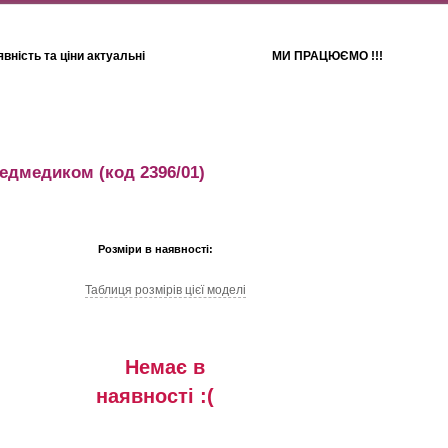
вність та ціни актуальні
МИ ПРАЦЮЄМО !!!
Для дітей
Рушники
ведмедиком
(код 2396/01)
Розміри в наявності:
Таблиця розмiрiв цiєї моделi
Немає в
наявностi :(