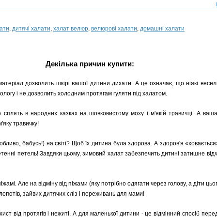
лати
,
дитячі халати
,
халат велюр
,
велюрові халати
,
домашні халати
Декілька причин купити:
атеріал дозволить шкірі вашої дитини дихати. А це означає, що ніякі веселі
ологу і не дозволить холодним протягам гуляти під халатом.
ко сплять в народних казках на шовковистому моху і м'якій травичці. А ваш
'яку травичку!
обливо, бабусь!) на світі? Щоб їх дитина була здорова. А здоров'я «ховаєтьс
плетенні петель! Завдяки цьому, зимовий халат забезпечить дитині затишне ві
іжамі. Але на відміну від піжами (яку потрібно одягати через голову, а діти ц
клопотів, зайвих дитячих сліз і переживань для мами!
ист від протягів і нежиті. А для маленької дитини - це відмінний спосіб пере