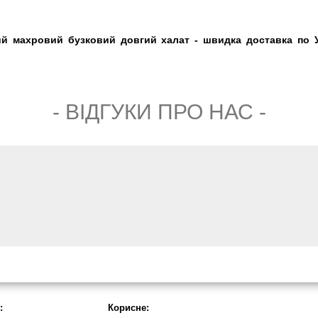
ий махровий бузковий довгий халат - швидка доставка по Ук
- ВIДГУКИ ПРО НАС -
:
Корисне: