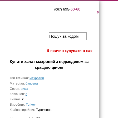
695-
60-60
(067)
0
9 причин купувати в нас
Купити
халат махровий з ведмедиком
за
кращою ціною
Тип тканини:
махровий
Матеріал:
бавовна
Сезон:
зима
Капюшон:
є
Кишені:
є
Виробник:
Turkey
Країна виробник:
Туреччина