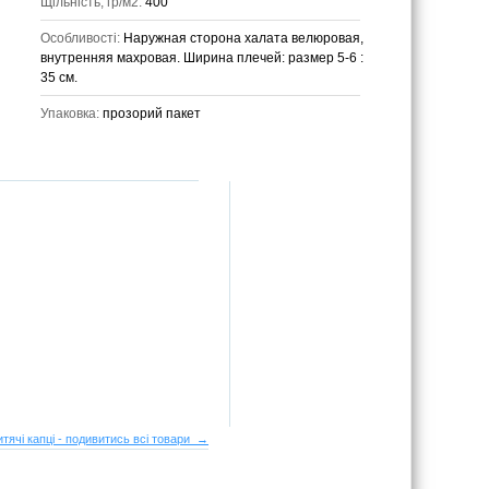
Щільність, гр/м2:
400
Особливості:
Наружная сторона халата велюровая,
внутренняя махровая. Ширина плечей: размер 5-6 :
35 см.
Упаковка:
прозорий пакет
итячі капці - подивитись всі товари →