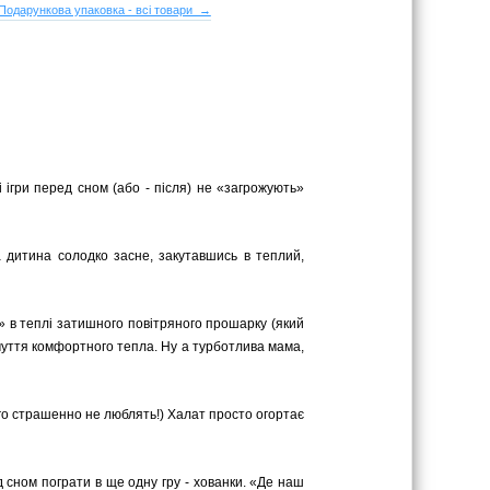
Подарункова упаковка - всі товари →
 ігри перед сном (або - після) не «загрожують»
а дитина солодко засне, закутавшись в теплий,
я» в теплі затишного повітряного прошарку (який
дчуття комфортного тепла. Ну а турботлива мама,
ього страшенно не люблять!) Халат просто огортає
д сном пограти в ще одну гру - хованки. «Де наш