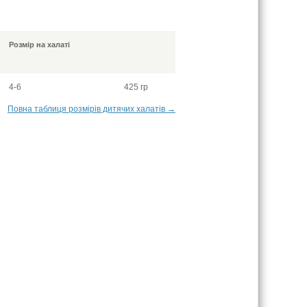
Розмір на халаті
4-6
425 гр
Повна таблиця розмірів дитячих халатів →