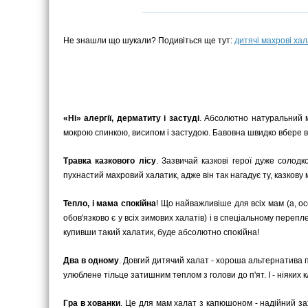
Не знашли що шукали? Подивіться ще тут:
дитячі махрові ха
«Ні» алергії, дерматиту і застуді
. Абсолютно натуральний м
мокрою спинкою, висипом і застудою. Бавовна швидко вбере в
Травка казкового лісу
. Зазвичай казкові герої дуже солод
пухнастий махровий халатик, адже він так нагадує ту, казкову м
Тепло, і мама спокійна
! Що найважливіше для всіх мам (а, ос
обов'язково є у всіх зимових халатів) і в спеціальному пере
купивши такий халатик, буде абсолютно спокійна!
Два в одному
. Довгий дитячий халат - хороша альтернатива п
улюблене тільце затишним теплом з голови до п'ят. І - ніяких 
Гра в хованки
. Це для мам халат з капюшоном - надійний зах