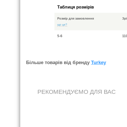
Таблиця розмірів
Розмір для замовлення
Зр
що це?
5-6
11
Бiльше товарiв вiд бренду
Turkey
РЕКОМЕНДУЄМО ДЛЯ ВАС