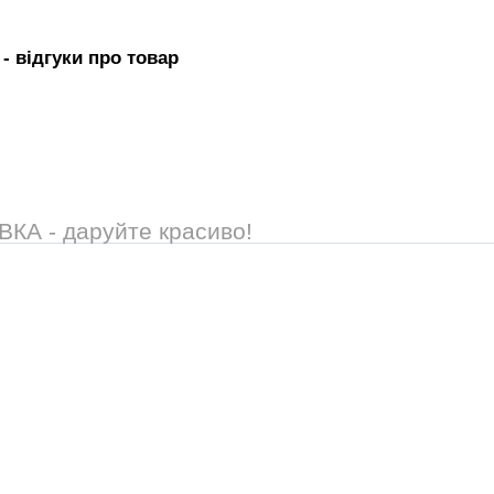
- вiдгуки про товар
А - даруйте красиво!