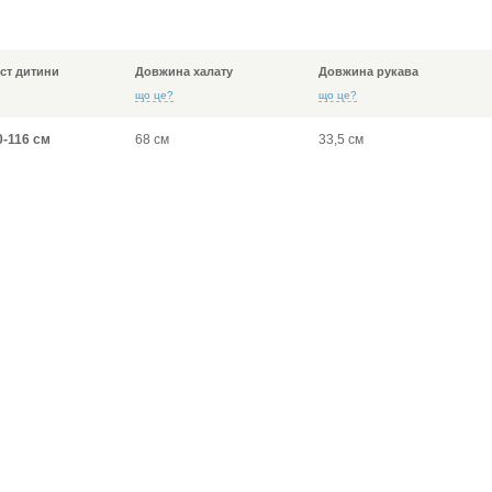
іст дитини
Довжина халату
Довжина рукава
що це?
що це?
0-116 см
68 см
33,5 см