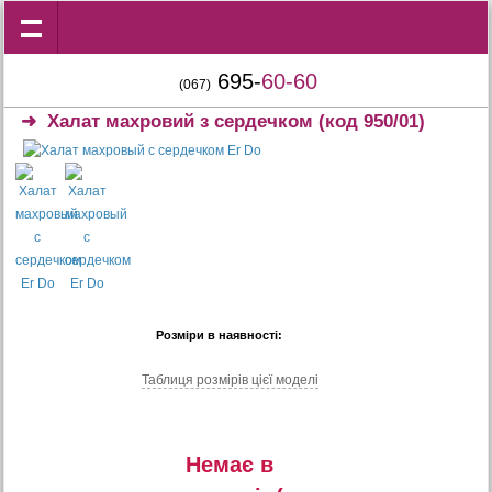
695-
60-60
(067)
➜
Халат махровий з сердечком
(код 950/01)
Розміри в наявності:
Таблиця розмiрiв цiєї моделi
Немає в