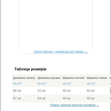
Жіночі тапочки - подивитись всі товари →
Таблиця розмірів
Довжина халату
Довжина рукава
Ширина плечей
Ширина спини
що це?
що це?
що це?
що це?
86 см
61 см
46 см
50 см
87 см
64 см
48 см
55 см
Повна таблиця жіночих розмірів →