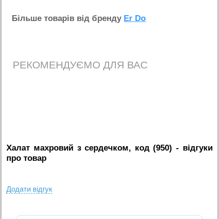
Бiльше товарiв вiд бренду
Er Do
РЕКОМЕНДУЄМО ДЛЯ ВАС
Халат махровий з сердечком, код (950)
- вiдгуки
про товар
Додати вiдгук