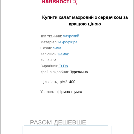
наявностi :(
Купити
халат махровий з сердечком
за
кращою ціною
Тип тканини:
махровий
Матеріал:
мікрофібра
Сезон:
зима
Капюшон:
немає
Кишені:
є
Виробник:
Er Do
Країна виробник:
Туреччина
Щільність, гр/м2:
400
Упаковка:
фірмова сумка
РАЗОМ ДЕШЕВШЕ