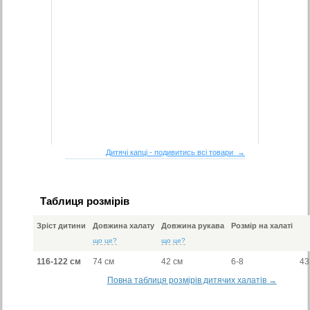
Дитячі капці - подивитись всі товари →
Таблиця розмірів
Зріст дитини
Довжина халату
Довжина рукава
Розмір на халаті
що це?
що це?
116-122 см
74 см
42 см
6-8
43
Повна таблиця розмірів дитячих халатів →