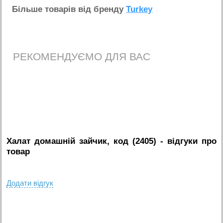
Бiльше товарiв вiд бренду
Turkey
РЕКОМЕНДУЄМО ДЛЯ ВАС
Халат домашній зайчик, код (2405)
- вiдгуки про
товар
Додати вiдгук