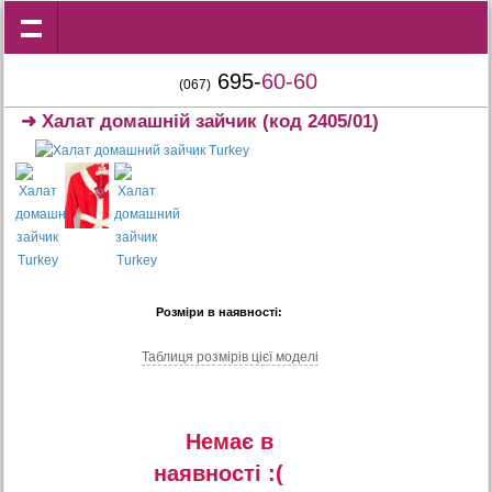
695-
60-60
(067)
➜
Халат домашній зайчик
(код 2405/01)
Розміри в наявності:
Таблиця розмiрiв цiєї моделi
Немає в
наявностi :(