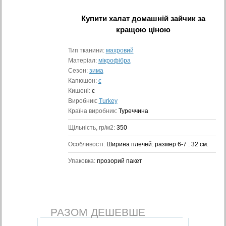
Купити
халат домашній зайчик
за
кращою ціною
Тип тканини:
махровий
Матеріал:
мікрофібра
Сезон:
зима
Капюшон:
є
Кишені:
є
Виробник:
Turkey
Країна виробник:
Туреччина
Щільність, гр/м2:
350
Особливості:
Ширина плечей: размер 6-7 : 32 см.
Упаковка:
прозорий пакет
РАЗОМ ДЕШЕВШЕ