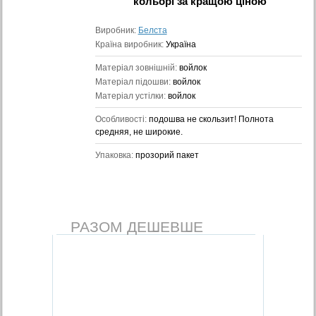
кольорі
за кращою ціною
Виробник:
Белста
Країна виробник:
Україна
Матеріал зовнішній:
войлок
Матеріал підошви:
войлок
Матеріал устілки:
войлок
Особливості:
подошва не скользит! Полнота
средняя, не широкие.
Упаковка:
прозорий пакет
РАЗОМ ДЕШЕВШЕ