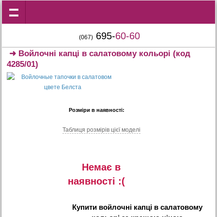
695-
60-60
(067)
➜
Войлочні капці в салатовому кольорі
(код
4285/01)
Розміри в наявності:
Таблиця розмiрiв цiєї моделi
Немає в
наявностi :(
Купити
войлочні капці в салатовому