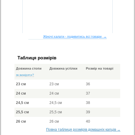
Жіночі халати - подивитись всі товари →
Таблиця розмірів
Довжина стопи
Довжина устілки
Розмір на товарі
як виміряти?
23 см
23 см
36
24 см
24 см
37
24,5 см
24,5 см
38
25,5 см
25,5 см
39
26 см
26 см
40
Повна таблиця розмірів домашніх капців →