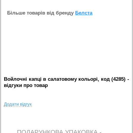
Бiльше товарiв вiд бренду
Белста
Войлочні капці в салатовому кольорі, код (4285)
-
вiдгуки про товар
Додати вiдгук
ПОДАРУНКОВА УПАКОВКА -