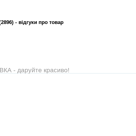
2896)
- вiдгуки про товар
А - даруйте красиво!