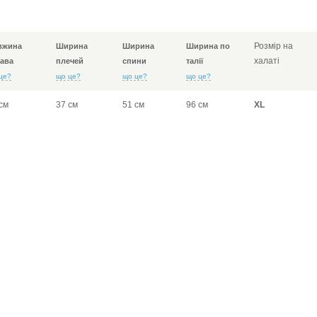
Розмір на
вжина
Ширина
Ширина
Ширина по
халаті
ава
плечей
спини
талії
це?
що це?
що це?
що це?
см
37 см
51 см
96 см
XL