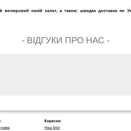
ий велюровий синій халат, а також: швидка доставка по Ук
- ВIДГУКИ ПРО НАС -
:
Корисне:
ставка
Наш блог