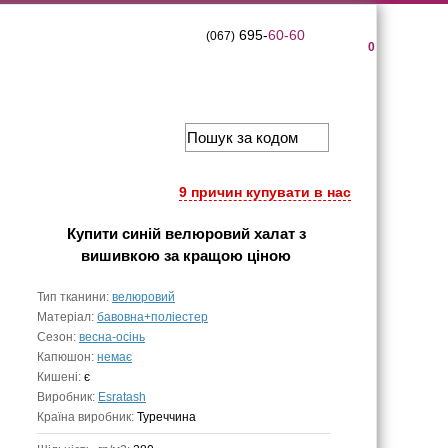
695-
60-60
(067)
0
9 причин купувати в нас
Купити
синій велюровий халат з
вишивкою
за кращою ціною
Тип тканини:
велюровий
Матеріал:
бавовна+поліестер
Сезон:
весна-осінь
Капюшон:
немає
Кишені:
є
Виробник:
Esratash
Країна виробник:
Туреччина