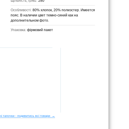
Щільність, гр/м2:
280
Особливості:
80% хлопок, 20% полиэстер. Имеется
пояс. В наличии цвет темно-синий как на
дополнительном фото.
Упаковка:
фірмовий пакет
чі тапочки - подивитись всі товари →