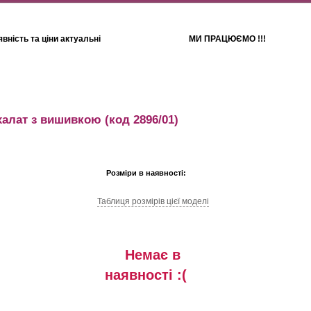
вність та ціни актуальні
МИ ПРАЦЮЄМО !!!
Для дітей
Рушники
халат з вишивкою
(код 2896/01)
Розміри в наявності:
Таблиця розмiрiв цiєї моделi
Немає в
наявностi :(