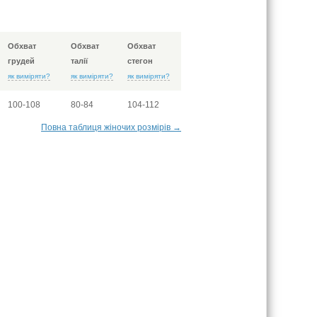
Обхват
Обхват
Обхват
грудей
талії
стегон
як виміряти?
як виміряти?
як виміряти?
100-108
80-84
104-112
Повна таблиця жіночих розмірів →