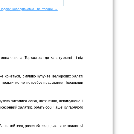
Подарункова упаковка - всі товари →
енна основа. Торкаєтеся до халату зовні - і під
же хочеться, сміливо купуйте велюрових халат!
 практично не потребує прасування. Ідеальний
 музика писалися легко, натхненно, невимушено. І
сезонний халатик, робіть собі чашечку гарячого
 Заспокойтеся, розслабтеся, приховати хвилюючі