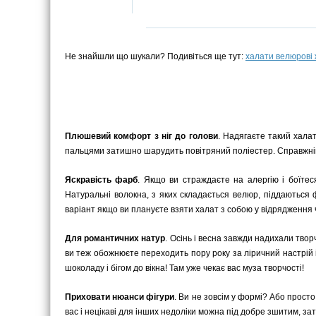
Не знайшли що шукали? Подивіться ще тут:
халати велюрові 
Плюшевий комфорт з ніг до голови
. Надягаєте такий халат
пальцями затишно шарудить повітряний поліестер. Справжні
Яскравість фарб
. Якщо ви страждаєте на алергію і боїтес
Натуральні волокна, з яких складається велюр, піддаються
варіант якщо ви плануєте взяти халат з собою у відрядження ч
Для романтичних натур
. Осінь і весна завжди надихали твор
ви теж обожнюєте переходить пору року за ліричний настрій 
шоколаду і бігом до вікна! Там уже чекає вас муза творчості!
Приховати нюанси фігури
. Ви не зовсім у формі? Або прост
вас і нецікаві для інших недоліки можна під добре зшитим, з