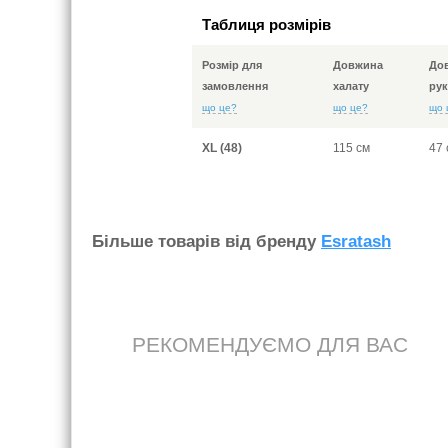
Таблиця розмірів
Розмір для
Довжина
До
замовлення
халату
рук
що це?
що це?
що 
XL (48)
115 см
47 
Бiльше товарiв вiд бренду
Esratash
РЕКОМЕНДУЄМО ДЛЯ ВАС