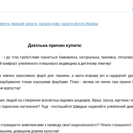
жіночі
,
махрові халати
,
халати довгі
,
халати жіночі Україна
Декілька причин купити:
 - і до тіла турботливо горнеться бавовняна, натуральна, приємна, гіпоалерг
й комфорт улюбленого плюшевого ведмедика в дитячому ліжечку!
я хімічно агресивних фарб для тканини, а мати яскраву річ в гардеробі ду
 фарбуванню тільки хорошими фарбами. Плюс - велюр не линяє при пранні і
и відпустку!
чих людей на створення всесвітньо відомих шедеврів. Вірші, проза, картини і
і піднесене натхнення? Тоді - поспішайте! Швидше надягайте улюблений демі
о страждаєте комплексами з приводу своєї недосконалості? Нічого страшного!
атишним, домашнім довгим халатом!