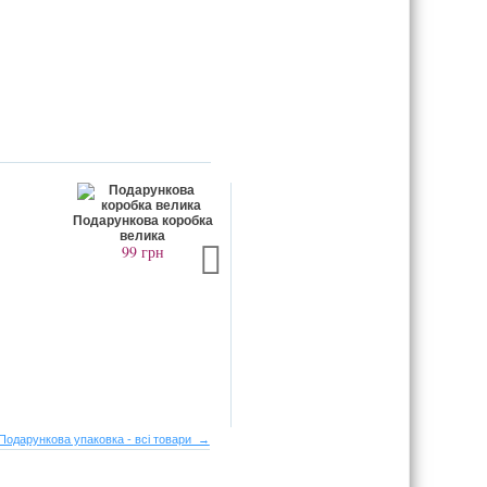
Подарункова коробка
Подарун
велика
се
99 грн
4
Подарункова упаковка - всі товари →