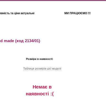
вність та ціни актуальні
МИ ПРАЦЮЄМО !!!
Для дітей
Рушники
nd made
(код 2134/01)
Розміри в наявності:
Таблиця розмiрiв цiєї моделi
Немає в
наявностi :(