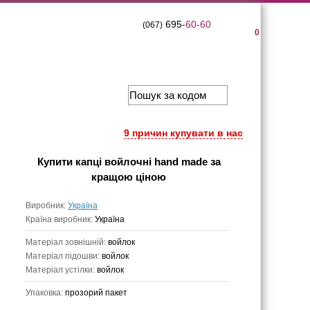
695-
60-60
(067)
0
9 причин купувати в нас
Купити
капці войлочні hand made
за
кращою ціною
Виробник:
Україна
Країна виробник:
Україна
Матеріал зовнішній:
войлок
Матеріал підошви:
войлок
Матеріал устілки:
войлок
Упаковка:
прозорий пакет