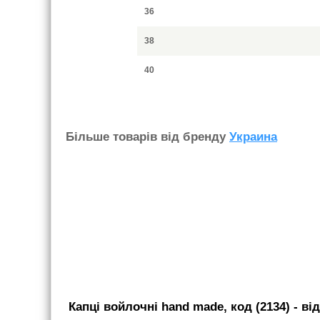
36
38
40
Бiльше товарiв вiд бренду
Украина
Капці войлочні hand made, код (2134)
- вi