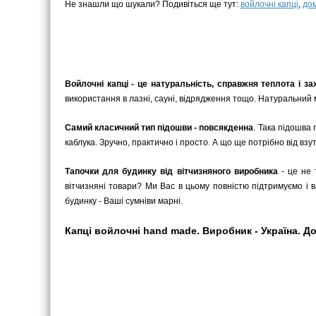
Не знашли що шукали? Подивіться ще тут:
войлочні капці
,
дом
Войлочні капці - це натуральність, справжня теплота і зах
використання в лазні, сауні, відрядження тощо. Натуральний м
Самий класичний тип підошви - повсякденна
. Така підошва 
каблука. Зручно, практично і просто. А що ще потрібно від взу
Тапочки для будинку від вітчизняного виробника
- це не 
вітчизняні товари? Ми Вас в цьому повністю підтримуємо і 
будинку - Ваші сумніви марні.
Капці войлочні hand made. Виробник - Україна. Дос