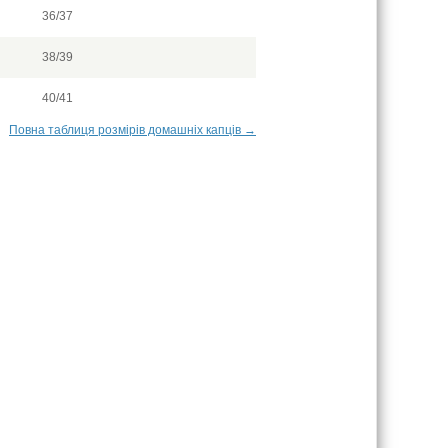
36/37
38/39
40/41
Повна таблиця розмірів домашніх капців →