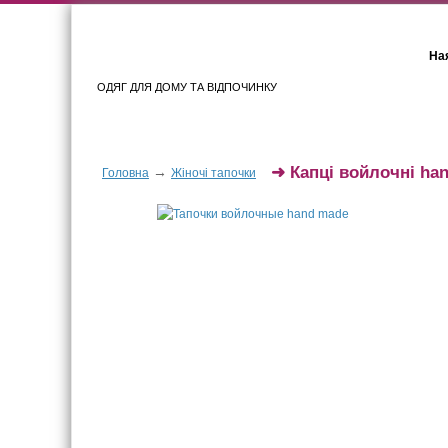
Ная
ОДЯГ ДЛЯ ДОМУ ТА ВІДПОЧИНКУ
Для жінок
Для чоловіків
➜
Капці войлочні ha
→
Головна
Жіночі тапочки