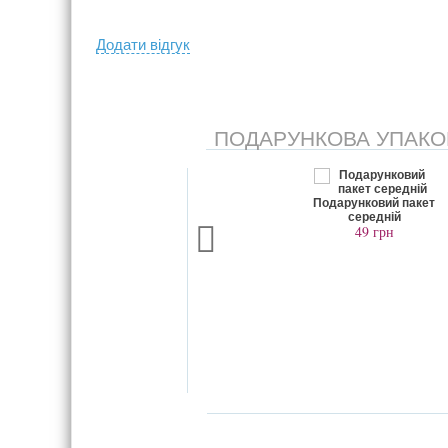
Додати вiдгук
ПОДАРУНКОВА УПАКОВК
дарункова коробка
Подарунковий пакет
велика
середній
99 грн
49 грн