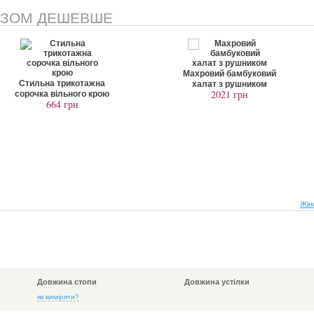
АЗОМ ДЕШЕВШЕ
Махровий бамбуковий
тильна трикотажна
халат з рушником
2021 грн
рочка вільного крою
664 грн
Жін
Довжина стопи
Довжина устілки
як виміряти?