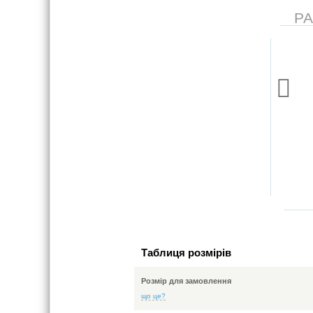
Р
Махровий бамбуковий
С
халат з рушником
2021 грн
со
Таблиця розмірів
Розмір для замовлення
що це?