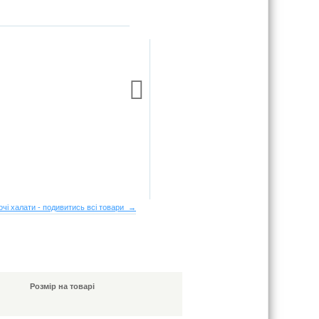
Стильна трикотажна
сорочка вільного крою
664 грн
очі халати - подивитись всі товари →
Розмір на товарі