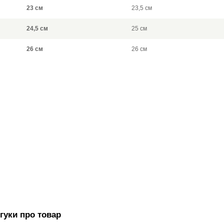
23 см
23,5 см
24,5 см
25 см
26 см
26 см
дгуки про товар