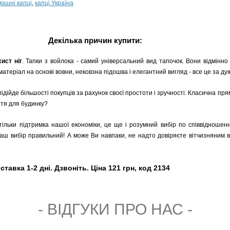
ашні капці
,
капці Україна
Декілька причин купити:
ист ніг
. Тапки з войлока - самий універсальний вид тапочок. Вони відмінно 
атеріал на основі вовни, нековзна підошва і елегантний вигляд - все це за ду
підійде більшості покупців за рахунок своєї простоти і зручності. Класична п
ття для будинку?
тільки підтримка нашої економіки, це ще і розумний вибір по співвідношенн
ваш вибір правильний! А може Ви навпаки, не надто довіряєте вітчизняним 
тавка 1-2 дні. Дзвоніть. Ціна 121 грн, код 2134
- ВIДГУКИ ПРО НАС -