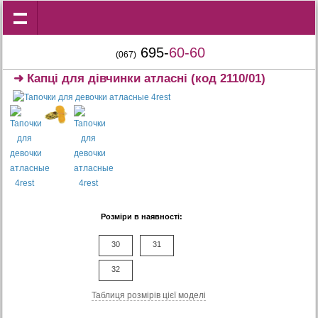
695-
60-60
(067)
➜
Капці для дівчинки атласні
(код 2110/01)
Розміри в наявності:
30
31
32
Таблиця розмiрiв цiєї моделi