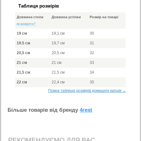
Таблиця розмірів
Довжина стопи
Довжина устілки
Розмір на товарі
як виміряти?
19 см
19,1 см
30
19.5 см
19,7 см
31
20,5 см
20,5 см
32
21 см
21 см
33
21,5 см
21,5 см
34
22 см
22,4 см
35
Повна таблиця розмірів домашніх капців →
Бiльше товарiв вiд бренду
4rest
РЕКОМЕНДУЄМО ДЛЯ ВАС