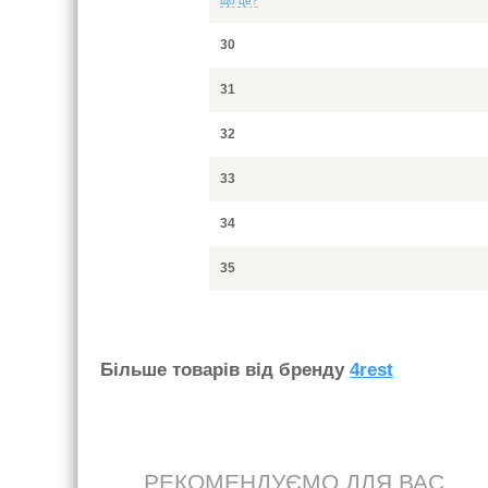
що це?
30
31
32
33
34
35
Бiльше товарiв вiд бренду
4rest
РЕКОМЕНДУЄМО ДЛЯ ВАС