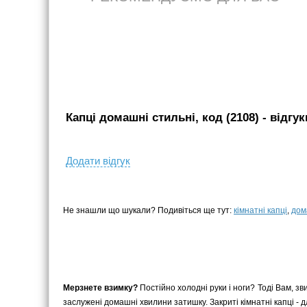
Капці домашні стильні, код (2108)
- вiдгук
Додати вiдгук
Не знашли що шукали? Подивіться ще тут:
кімнатні капці
,
дом
Мерзнете взимку?
Постійно холодні руки і ноги? Тоді Вам, зв
заслужені домашні хвилини затишку. Закриті кімнатні капці - дл