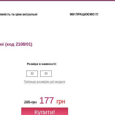
вність та ціни актуальні
МИ ПРАЦЮЄМО !!!
Для дітей
Рушники
ні
(код 2108/01)
Розміри в наявності:
32
33
Таблиця розмiрiв цiєї моделi
177
грн
285 грн