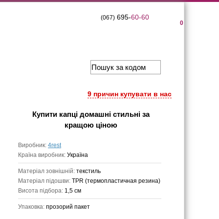
695-
60-60
(067)
0
9 причин купувати в нас
Купити
капці домашні стильні
за
кращою ціною
Виробник:
4rest
Країна виробник:
Україна
Матеріал зовнішній:
текстиль
Матеріал підошви:
TPR (термопластичная резина)
Висота підбора:
1,5 см
Упаковка:
прозорий пакет