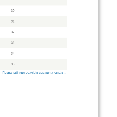
30
31
32
33
34
35
Повна таблиця розмірів домашніх капців →