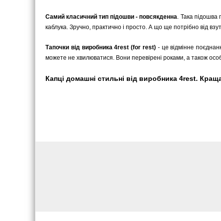
Самий класичний тип підошви - повсякденна
. Така підошва 
каблука. Зручно, практично і просто. А що ще потрібно від взу
Тапочки від виробника 4rest (for rest)
- це відмінне поєднан
можете не хвилюватися. Вони перевірені роками, а також ос
Капці домашні стильні від виробника 4rest. Краща 