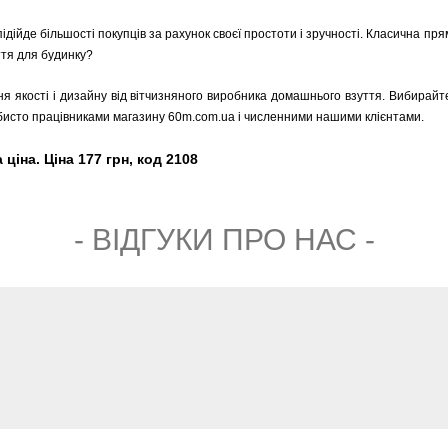
підійде більшості покупців за рахунок своєї простоти і зручності. Класична п
ття для будинку?
ня якості і дизайну від вітчизняного виробника домашнього взуття. Вибирайте
обисто працівниками магазину 60m.com.ua і численними нашими клієнтами.
ціна. Ціна 177 грн, код 2108
- ВIДГУКИ ПРО НАС -