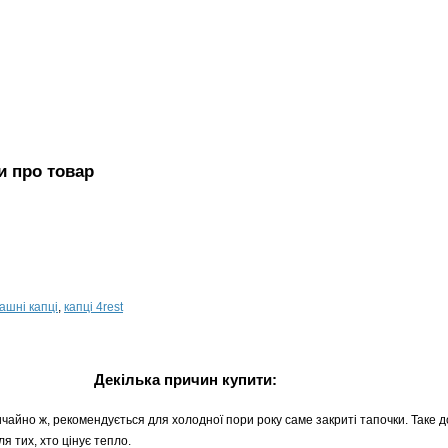
и про товар
ашні капці
,
капці 4rest
Декілька причин купити:
ичайно ж, рекомендується для холодної пори року саме закриті тапочки. Таке д
я тих, хто цінує тепло.