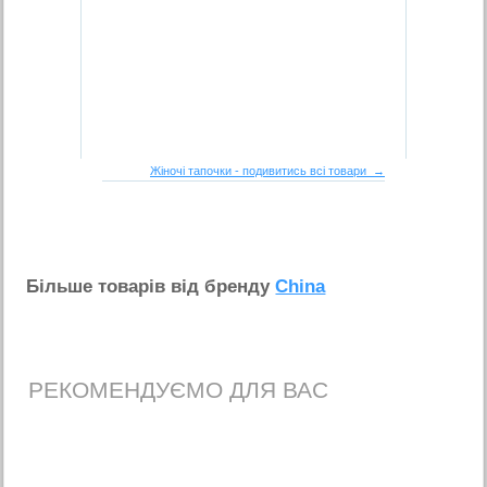
Жіночі тапочки - подивитись всі товари →
Бiльше товарiв вiд бренду
China
РЕКОМЕНДУЄМО ДЛЯ ВАС