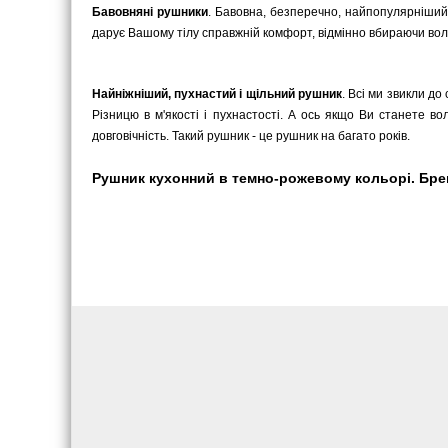
Бавовняні рушники
. Бавовна, безперечно, найпопулярніший
дарує Вашому тілу справжній комфорт, відмінно вбираючи воло
Найніжніший, пухнастий і щільний рушник
. Всі ми звикли до
Різницю в м'якості і пухнастості. А ось якщо Ви станете в
довговічність. Такий рушник - це рушник на багато років.
Рушник кухонний в темно-рожевому кольорі. Бренд