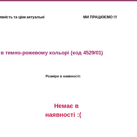
вність та ціни актуальні
МИ ПРАЦЮЄМО !!!
Для дітей
Рушники
 в темно-рожевому кольорі
(код 4529/01)
Розміри в наявності:
Немає в
наявностi :(