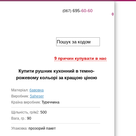
695-
60-60
(067)
0
9 причин купувати в нас
Купити
рушник кухонний в темно-
рожевому кольорі
за кращою ціною
Матеріал:
бавовна
Виробник:
Saheser
Країна виробник:
Туреччина
Щільність, гр/м2:
500
Вага, гр.:
90
Упаковка:
прозорий пакет