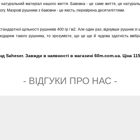
 натуральний матеріал нашого життя. Бавовна - це саме життя, це натуральн
гу. Махрові рушники з бавовни - це якість, перевірена десятиліттями.
 стандартної щільності рушників 400 гр / м2. Але один раз, відчувши рушник зі щ
олодарем такого рушника, то зрозумієте, що це ще й чудова здатність ввібр
 Saheser. Завжди в наявності в магазині 60m.com.ua. Ціна 115
- ВIДГУКИ ПРО НАС -