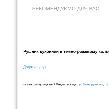
РЕКОМЕНДУЄМО ДЛЯ ВАС
Рушник кухонний в темно-рожевому кольор
Додати вiдгук
Не знашли що шукали? Подивіться ще тут:
банні рушники
,
ру