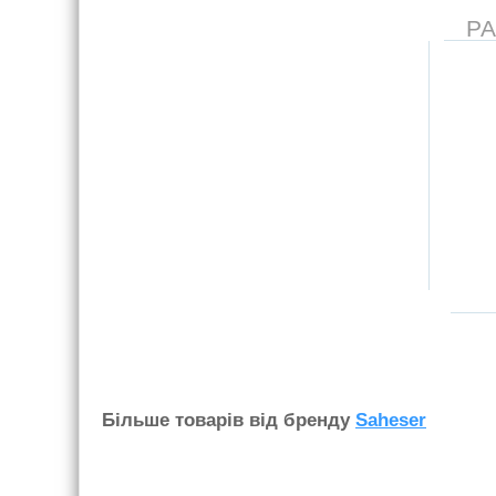
Р
Бiльше товарiв вiд бренду
Saheser