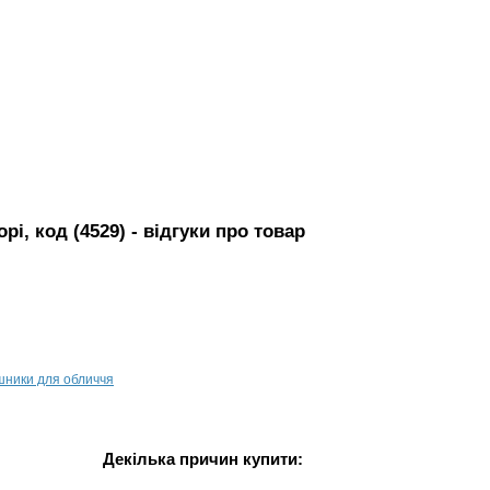
і, код (4529)
- вiдгуки про товар
шники для обличчя
Декілька причин купити: