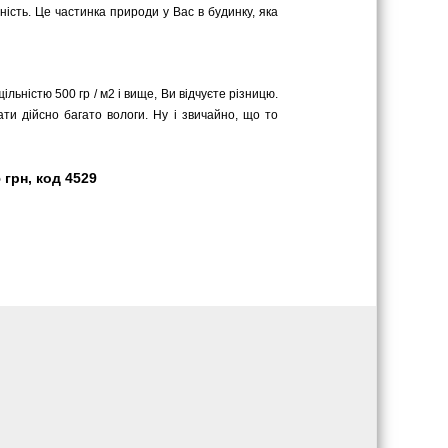
ість. Це частинка природи у Вас в будинку, яка
ільністю 500 гр / м2 і вище, Ви відчуєте різницю.
ати дійсно багато вологи. Ну і звичайно, що то
 грн, код 4529