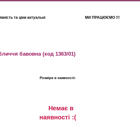
вність та ціни актуальні
МИ ПРАЦЮЄМО !!!
Для дітей
Рушники
бличчя бавовна
(код 1363/01)
Розміри в наявності:
Немає в
наявностi :(