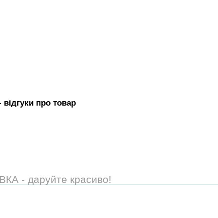
- вiдгуки про товар
А - даруйте красиво!