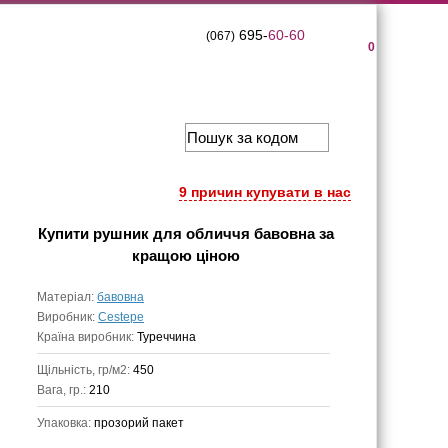
695-
60-60
(067)
0
9 причин купувати в нас
Купити
рушник для обличчя бавовна
за
кращою ціною
Матеріал:
бавовна
Виробник:
Cestepe
Країна виробник:
Туреччина
Щільність, гр/м2:
450
Вага, гр.:
210
Упаковка:
прозорий пакет