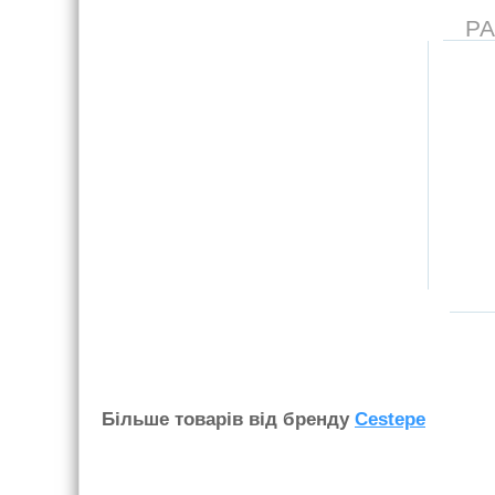
Р
Бiльше товарiв вiд бренду
Cestepe