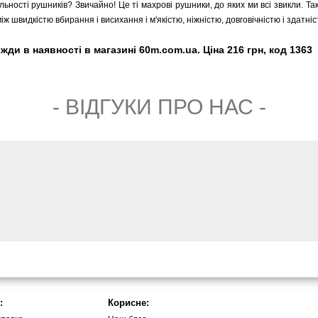
ільності рушників? Звичайно! Це ті махрові рушники, до яких ми всі звикли. Та
ж швидкістю вбирання і висихання і м'якістю, ніжністю, довговічністю і здатні
ди в наявності в магазині 60m.com.ua. Ціна 216 грн, код 1363
- ВIДГУКИ ПРО НАС -
:
Корисне: