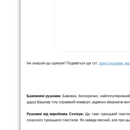
Не знашли що шукали? Подивіться ще тут:
банні рушники
,
ма
Бавовняні рушники
. Бавовна, безперечно, найпопулярніший
дарує Вашому тілу справжній комфорт, відмінно вбираючи воло
Рушники від виробника Cestepe.
Що таке турецький текстил
сучасного турецького текстилю. Як завжди якісний, але при ць