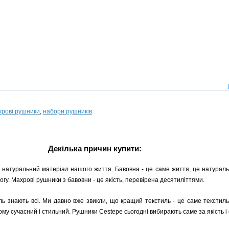
хрові рушники
,
набори рушників
Декілька причин купити:
 натуральний матеріал нашого життя. Бавовна - це саме життя, це натуральн
гу. Махрові рушники з бавовни - це якість, перевірена десятиліттями.
ь знають всі. Ми давно вже звикли, що кращий текстиль - це саме текстиль
ому сучасний і стильний. Рушники Cestepe сьогодні вибирають саме за якість і 