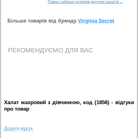
Повна таблиця розмірів дитячих халатів →
Бiльше товарiв вiд бренду
Virginia Secret
РЕКОМЕНДУЄМО ДЛЯ ВАС
Халат махровий з дівчинкою, код (1856)
- вiдгуки
про товар
Додати вiдгук