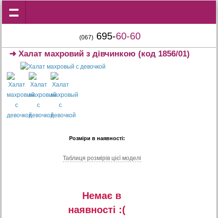
695-
60-60
(067)
➜
Халат махровий з дівчинкою
(код 1856/01)
Розміри в наявності:
Таблиця розмiрiв цiєї моделi
Немає в
наявностi :(