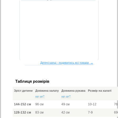
Дитячі капці - подивитись всі товари →
Таблиця розмірів
Зріст дитини
Довжина халату
Довжина рукава
Розмір на халаті
що це?
що це?
144-152 см
96 см
49 см
10-12
76
128-132 см
83 см
42 см
7-9
69