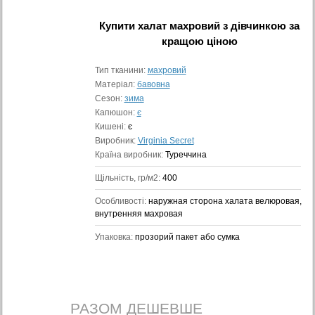
Купити
халат махровий з дівчинкою
за
кращою ціною
Тип тканини:
махровий
Матеріал:
бавовна
Сезон:
зима
Капюшон:
є
Кишені:
є
Виробник:
Virginia Secret
Країна виробник:
Туреччина
Щільність, гр/м2:
400
Особливості:
наружная сторона халата велюровая,
внутренняя махровая
Упаковка:
прозорий пакет або сумка
РАЗОМ ДЕШЕВШЕ