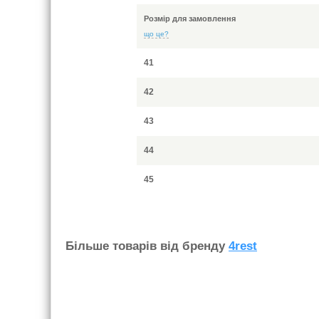
Розмір для замовлення
що це?
41
42
43
44
45
Бiльше товарiв вiд бренду
4rest