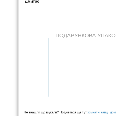
Дмитро
ПОДАРУНКОВА УПАКОВК
Не знашли що шукали? Подивіться ще тут:
кімнатні капці
,
дом