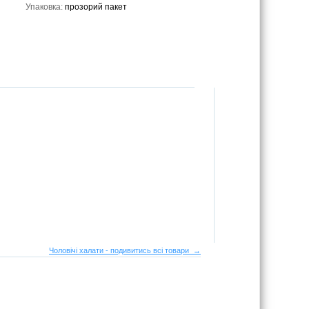
Упаковка:
прозорий пакет
Чоловічі халати - подивитись всі товари →