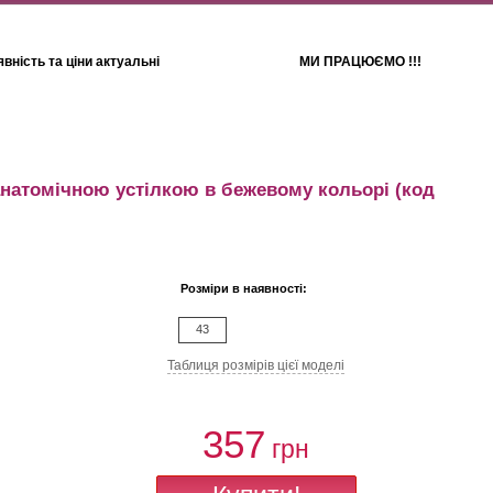
вність та ціни актуальні
МИ ПРАЦЮЄМО !!!
Для дітей
Рушники
 анатомічною устілкою в бежевому кольорі
(код
Розміри в наявності:
43
Таблиця розмiрiв цiєї моделi
357
грн