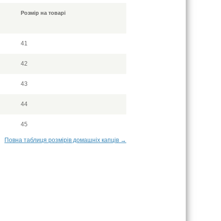
Розмір на товарі
41
42
43
44
45
Повна таблиця розмірів домашніх капців →