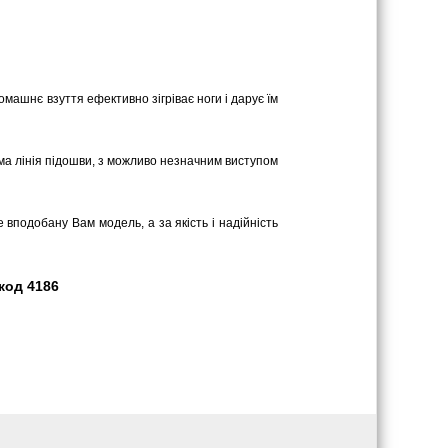
омашнє взуття ефективно зігріває ноги і дарує їм
ряма лінія підошви, з можливо незначним виступом
 вподобану Вам модель, а за якість і надійність
 код 4186