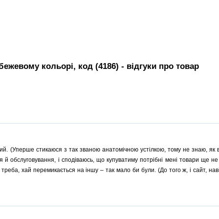
бежевому кольорі, код (4186)
- вiдгуки про товар
ий. (Уперше стикаюся з так званою анатомічною устілкою, тому не знаю, як 
ня й обслуговування, і сподіваюсь, що купуватиму потрібні мені товари ще н
реба, хай перемикається на іншу – так мало би були. (До того ж, і сайт, наві