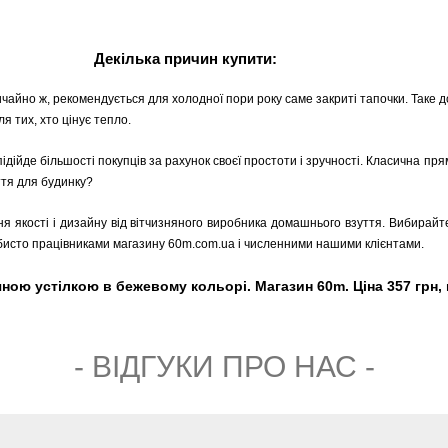
Декілька причин купити:
ичайно ж, рекомендується для холодної пори року саме закриті тапочки. Таке д
я тих, хто цінує тепло.
підійде більшості покупців за рахунок своєї простоти і зручності. Класична п
ття для будинку?
ня якості і дизайну від вітчизняного виробника домашнього взуття. Вибирайте
обисто працівниками магазину 60m.com.ua і численними нашими клієнтами.
ічною устілкою в бежевому кольорі. Магазин 60m. Ціна 357 грн,
- ВIДГУКИ ПРО НАС -