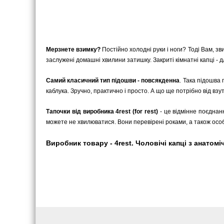
Мерзнете взимку?
Постійно холодні руки і ноги? Тоді Вам, зв
заслужені домашні хвилини затишку. Закриті кімнатні капці - дл
Самий класичний тип підошви - повсякденна
. Така підошва 
каблука. Зручно, практично і просто. А що ще потрібно від взу
Тапочки від виробника 4rest (for rest)
- це відмінне поєднан
можете не хвилюватися. Вони перевірені роками, а також ос
Виробник товару - 4rest. Чоловічі капці з анатом