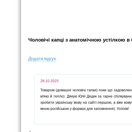
Чоловічі капці з анатомічною устілкою в 
Додати вiдгук
28.10.2025
Товаром (домашні чоловічі тапки) поки що задоволен
м'яко й тепло). Дякую Юлії Дядик за гарне спілкуван
зробити українську мову на сайті першою, а вже кому т
мною російською у формах для заповнення). Успіхів!