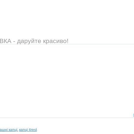
А - даруйте красиво!
ашні капці
,
капці 4rest