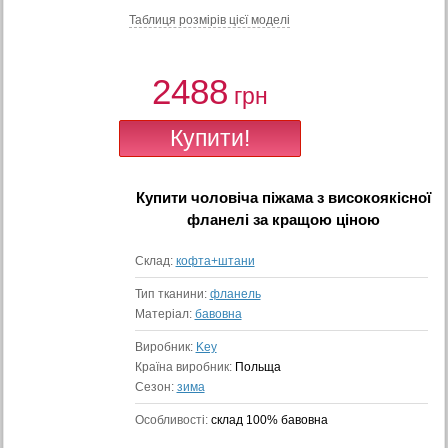
Таблиця розмiрiв цiєї моделi
2488
грн
Купити
чоловіча піжама з високоякісної
фланелі
за кращою ціною
Склад:
кофта+штани
Тип тканини:
фланель
Матеріал:
бавовна
Виробник:
Key
Країна виробник:
Польща
Сезон:
зима
Особливості:
склад 100% бавовна